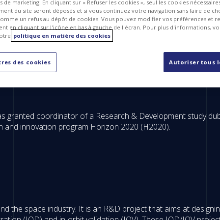
ts de marketing. En cliquant sur « Refuser les cookies », seul les cookies nécessair
ent du site seront déposés et si vous continuez votre navigation sans faire de cho
omme un refus au dépôt de cookies. Vous pouvez modifier vos préférences et re
t en cliquant sur l'icône en bas à gauche de l'écran. Pour plus d'informations, v
otre
politique en matière des cookies
res des cookies
Autoriser tous 
was granted coordinator of a Research & Development study 
h and innovation program Horizon 2020 (H2020).
the space industry. It is an R&D project that aims at designing
ation (IOD) and in-orbit validation (IOV). These IOD/IOV project