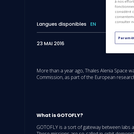
à nos effor
fonctionnem
considéré c
consentemen
consulter n
Langues disponibles
EN
Paramèt
23 MAI 2016
More than a year ago, Thales Alenia Space 
Commission, as part of the European researc
What is GOTOFLY?
GOTOFLY is a sort of gateway between labs and 
These missions are so-called in-orbit demonstr