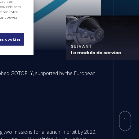
es au bon
ix, cela sera
tirer votre
ous pouvez
les cookies
SUIVANT
Le module de service...
dubbed GOTOFLY, supported by the European
 two missions for a launch in orbit by 2020.
s, as well as those linked to technology