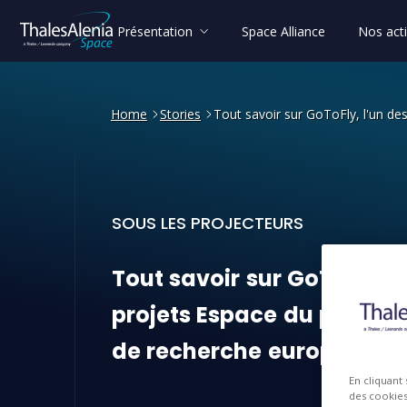
Présentation
Space Alliance
Nos acti
Home
Stories
Tout savoir sur GoToFly, l'un 
SOUS LES PROJECTEURS
Tout savoir sur GoToFly, l
Tout
savoir
sur
GoToFly,
l
projets
Espace
du
progr
de
recherche
européen
H
En cliquant
des cookies 