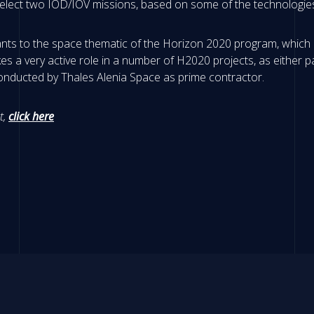
l select two IOD/IOV missions, based on some of the technologie
ants to the space thematic of the Horizon 2020 program, which a
s a very active role in a number of H2020 projects, as either p
conducted by Thales Alenia Space as prime contractor.
t,
click here