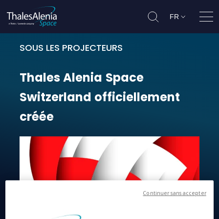
FR
Ouvr
SOUS LES PROJECTEURS
Thales Alenia Space Switzerland o
Thales
Alenia
Space
Switzerland
officiellement
créée
Continuer sans accepter