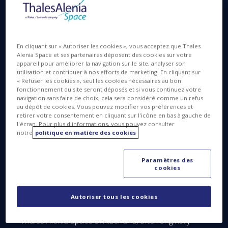
Langues disponibles
EN
En cliquant sur « Autoriser les cookies », vous acceptez que Thales
Alenia Space et ses partenaires déposent des cookies sur votre
appareil pour améliorer la navigation sur le site, analyser son
utilisation et contribuer à nos efforts de marketing. En cliquant sur
30 NOV. 2016
« Refuser les cookies », seul les cookies nécessaires au bon
fonctionnement du site seront déposés et si vous continuez votre
navigation sans faire de choix, cela sera considéré comme un refus
au dépôt de cookies. Vous pouvez modifier vos préférences et
retirer votre consentement en cliquant sur l'icône en bas à gauche de
l'écran. Pour plus d'informations, vous pouvez consulter
Zurich, November 30, 2016
– Following Thales
notre
politique en matière des cookies
Alenia Space’s acquisition of RUAG’s opto-
electronics business line, finalized on November 2,
Paramètres des
the company announced today the official creation
cookies
of its Swiss subsidiary, Thales Alenia Space
Switzerland.
Autoriser tous les cookies
Elisabetta Rugi Grond has been named CEO of
Thales Alenia Space Switzerland, after originally