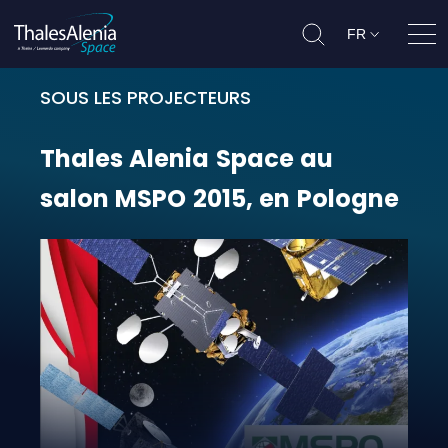
FR
Ouvr
SOUS LES PROJECTEURS
Thales Alenia Space au salon MSP
Thales
Alenia
Space
au
salon
MSPO
2015,
en
Pologne