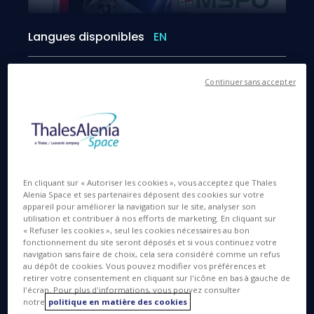
Langues disponibles
EN
1 SEPT. 2015
Continuer sans accepter
Thales Alenia Space est du 1er au 4 septembre
2015 à l’exposition MSPO, à Kielce, en Pologne. La
En cliquant sur « Autoriser les cookies », vous acceptez que Thales
Alenia Space et ses partenaires déposent des cookies sur votre
participation de la société à ce salon international
appareil pour améliorer la navigation sur le site, analyser son
consacré aux activités de défense et de sécurité a
utilisation et contribuer à nos efforts de marketing. En cliquant sur
été motivée par la création en juin 2015 d’une
« Refuser les cookies », seul les cookies nécessaires au bon
fonctionnement du site seront déposés et si vous continuez votre
nouvelle filiale, Thales Alenia Space Polska. La
navigation sans faire de choix, cela sera considéré comme un refus
23ème édition de cette exposition offre une
au dépôt de cookies. Vous pouvez modifier vos préférences et
retirer votre consentement en cliquant sur l'icône en bas à gauche de
nouvelle opportunité à la JV franco-italienne de
l'écran. Pour plus d'informations, vous pouvez consulter
mettre en exergue son expertise (civile, militaire et
notre
politique en matière des cookies