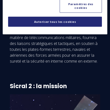
de flexibilité et de versatilité sans précédent tout en
Paramètres des
garantissant l’interopérabilité avec les ressources
cookies
satellitaires existantes, avec les terminaux des
forces alliées (OTAN) et avec les réseaux de
Autoriser tous les cookies
télécommunications nationaux. Ce bijou de
technologie, fleuron du savoir-faire franco-italien en
matière de télécommunications militaires, fournira
des liaisons stratégiques et tactiques, en soutien à
toutes les plates-formes terrestres, navales et
aériennes des forces armées pour en assurer la
sureté et la sécurité en interne comme en externe.
Sicral 2 : la mission