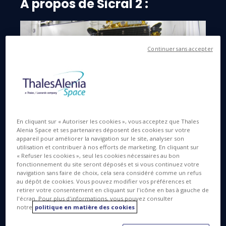
A propos de Sicral 2 :
Continuer sans accepter
En cliquant sur « Autoriser les cookies », vous acceptez que Thales
Alenia Space et ses partenaires déposent des cookies sur votre
appareil pour améliorer la navigation sur le site, analyser son
utilisation et contribuer à nos efforts de marketing. En cliquant sur
« Refuser les cookies », seul les cookies nécessaires au bon
Sicral 2 est un programme en coopération entre le
fonctionnement du site seront déposés et si vous continuez votre
ministère de la défense italien et la Direction
navigation sans faire de choix, cela sera considéré comme un refus
Générale de l’Armement (DGA) en France au
au dépôt de cookies. Vous pouvez modifier vos préférences et
retirer votre consentement en cliquant sur l'icône en bas à gauche de
bénéfice des forces armées italiennes et
l'écran. Pour plus d'informations, vous pouvez consulter
françaises, qui se partagent le financement à
notre
politique en matière des cookies
hauteur de 62 % et 38 %. Sicral 2 offrira un niveau