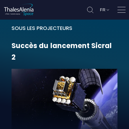
FR
Ouvr
SOUS LES PROJECTEURS
Succès du lancement Sicral 2
Succès
du
lancement
Sicral
2