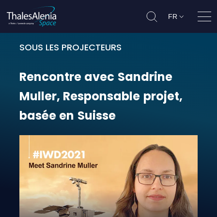
FR
Ouvr
SOUS LES PROJECTEURS
Rencontre avec Sandrine Muller, R
Rencontre
avec
Sandrine
Muller,
Responsable
projet,
basée
en
Suisse