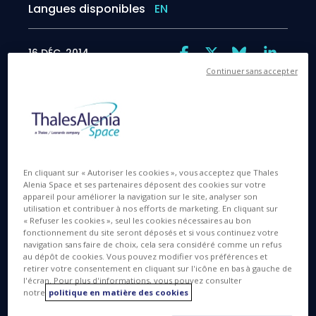
Langues disponibles
EN
16 DÉC. 2014
Continuer sans accepter
CONTRATS REMPORTES EN
En cliquant sur « Autoriser les cookies », vous acceptez que Thales
2014 POUR 10 SATELLITES
Alenia Space et ses partenaires déposent des cookies sur votre
appareil pour améliorer la navigation sur le site, analyser son
utilisation et contribuer à nos efforts de marketing. En cliquant sur
10
, c’est le nombre de contrats remportés par
« Refuser les cookies », seul les cookies nécessaires au bon
fonctionnement du site seront déposés et si vous continuez votre
Thales Alenia Space en 2014 ! La joint-venture
navigation sans faire de choix, cela sera considéré comme un refus
franco-italienne a en effet annoncé 4 commandes
au dépôt de cookies. Vous pouvez modifier vos préférences et
retirer votre consentement en cliquant sur l'icône en bas à gauche de
pour 5 programmes de télécommunication :
Yamal-
l'écran. Pour plus d'informations, vous pouvez consulter
601
, pour le compte de l’opérateur russe Gazprom
notre
politique en matière des cookies
Space Systems, le doublé
Koreasat 5A et Koreasat