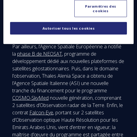
7
pour KTSAT en Corée,
Inmarsat S/HellaaSat 3
, le
Paramètres des
condosat pour Inmasat et HellaSat, sans oublier
cookies
Telkom 3S
destiné à l’opérateur indonésien Telkom.
Ces succès reflètent les premiers résultats obtenus
Autoriser tous les cookies
à la fois grâce au plan de compétitivité et à la
politique produits mis en place au sein de la société.
Par ailleurs, l’Agence Spatiale Européenne a notifié
la
phase B de NEOSAT
, programme de
développement dédié aux nouvelles plateformes de
satellites géostationnaires. Puis, dans le domaine
l’observation, Thales Alenia Space a obtenu de
l’Agence Spatiale Italienne (ASI) une nouvelle
tranche du financement pour le programme
COSMO-SkyMed
nouvelle génération, comprenant
2 satellites d’Observation radar de la Terre. Enfin, le
contrat
Falcon-Eye
, portant sur 2 satellites
d’Observation optique Haute Résolution pour les
Emirats Arabes Unis, vient d’entrer en vigueur; la
maîtrise d’œuvre du programme est partagée entre