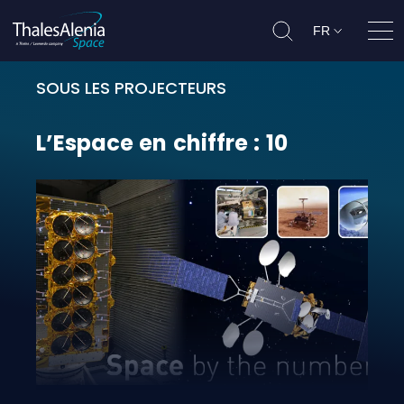
FR
Ouvr
SOUS LES PROJECTEURS
L’Espace en chiffre : 10
L’Espace
en
chiffre
:
10