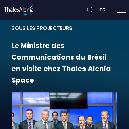
FR
Ouvr
SOUS LES PROJECTEURS
Le Ministre des Communications du
Le
Ministre
des
Communications
du
Brésil
en
visite
chez
Thales
Alenia
Space