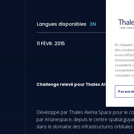
Langues disponibles
EN
11 FÉVR. 2015
En cliquant
des cookies 
à nos effor
fonctionnem
considéré c
consentemen
consulter n
Challenge relevé pour Thales Alenia Space : l'
Paramèt
Développé par Thales Alenia Space pour le co
par Arianespace, depuis le centre spatial gu
dans le domaine des infrastructures orbitales 