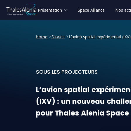
Présentation
Space Alliance
Nos acti
Home
Stories
L’avion spatial expérimental (IX
SOUS LES PROJECTEURS
L’avion spatial expériment
L’avion
spatial
expérimen
(IXV)
:
un
nouveau
challe
pour
Thales
Alenia
Space