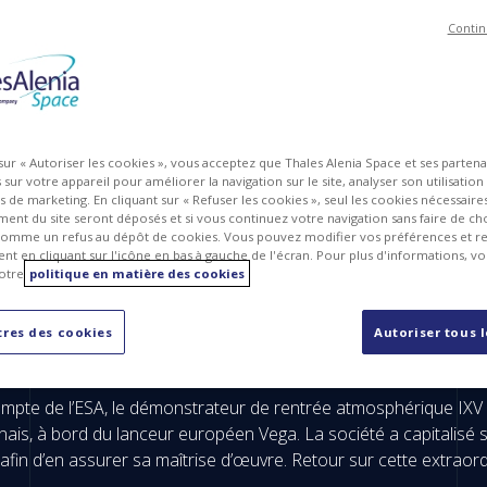
Contin
 sur « Autoriser les cookies », vous acceptez que Thales Alenia Space et ses parten
sur votre appareil pour améliorer la navigation sur le site, analyser son utilisation
ts de marketing. En cliquant sur « Refuser les cookies », seul les cookies nécessair
ent du site seront déposés et si vous continuez votre navigation sans faire de cho
omme un refus au dépôt de cookies. Vous pouvez modifier vos préférences et re
t en cliquant sur l'icône en bas à gauche de l'écran. Pour plus d'informations, v
otre
politique en matière des cookies
IXV a réussi sa mission !
res des cookies
Autoriser tous 
mpte de l’ESA, le démonstrateur de rentrée atmosphérique IXV a
yanais, à bord du lanceur européen Vega. La société a capitali
afin d’en assurer sa maîtrise d’œuvre. Retour sur cette extraordi