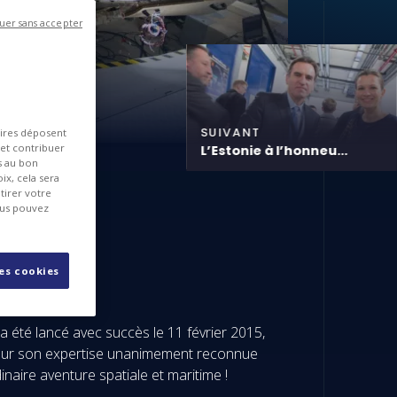
uer sans accepter
SUIVANT
aires déposent
 et contribuer
L’Estonie à l’honneu...
es au bon
ix, cela sera
tirer votre
ous pouvez
les cookies
 été lancé avec succès le 11 février 2015,
sé sur son expertise unanimement reconnue
naire aventure spatiale et maritime !