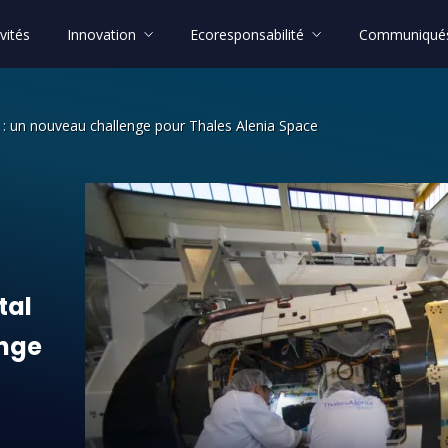
vités
Innovation
Ecoresponsabilité
Communiqués
V) : un nouveau challenge pour Thales Alenia Space
al (IXV) : un nouveau challenge pour 
tal
nge