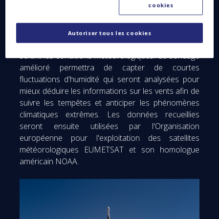
cookies
Grâce à l’emport du radiomètre à micro-ondes à
balayage transversal, des sondages à haute
résolution de l'humidité et de la température de
Autoriser tous les cookies
l'atmosphère seront réalisés, et ce quelles que
soient les conditions météorologiques. Ce sondage
amélioré permettra de capter de courtes
fluctuations d'humidité qui seront analysées pour
mieux déduire les informations sur les vents afin de
suivre les tempêtes et anticiper les phénomènes
climatiques extrêmes. Les données recueillies
seront ensuite utilisées par l'Organisation
européenne pour l'exploitation des satellites
météorologiques EUMETSAT et son homologue
américain NOAA.