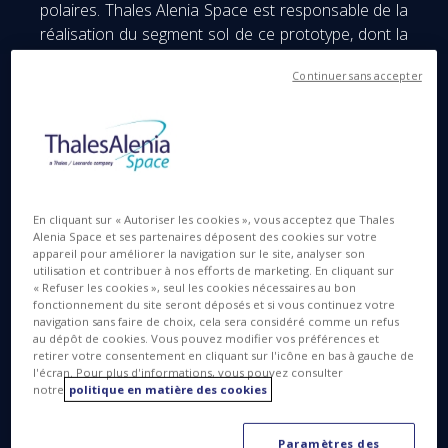
polaires. Thales Alenia Space est responsable de la
réalisation du segment sol de ce prototype, dont la
mission permettra de pallier le manque de données
Continuer sans accepter
actuelles et de renforcer la précision et les
prévisions météorologiques à court terme au-
dessus de l’arctique.
Une connaissance renforcée des conditions
climatiques arctiques
En cliquant sur « Autoriser les cookies », vous acceptez que Thales
Avec une position orbitale située à 600 kilomètres
Alenia Space et ses partenaires déposent des cookies sur votre
appareil pour améliorer la navigation sur le site, analyser son
d’altitude, ce microsatellite contribuera à
utilisation et contribuer à nos efforts de marketing. En cliquant sur
l’amélioration de la qualité des données
« Refuser les cookies », seul les cookies nécessaires au bon
scientifiques récoltées au sein de la zone Arctique.
fonctionnement du site seront déposés et si vous continuez votre
navigation sans faire de choix, cela sera considéré comme un refus
L’un des objectifs principaux de ce prototype est de
au dépôt de cookies. Vous pouvez modifier vos préférences et
mettre en évidence l'efficacité des mesures
retirer votre consentement en cliquant sur l'icône en bas à gauche de
l'écran. Pour plus d'informations, vous pouvez consulter
radiométriques pour l'amélioration des prévisions
notre
politique en matière des cookies
météorologiques dans la zone Arctique et à
l'échelle mondiale.
Paramètres des