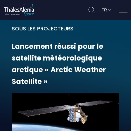
FR
Ouvr
SOUS LES PROJECTEURS
Lancement réussi pour le satellit
Lancement
réussi
pour
le
satellite
météorologique
arctique
«
Arctic
Weather
Satellite
»