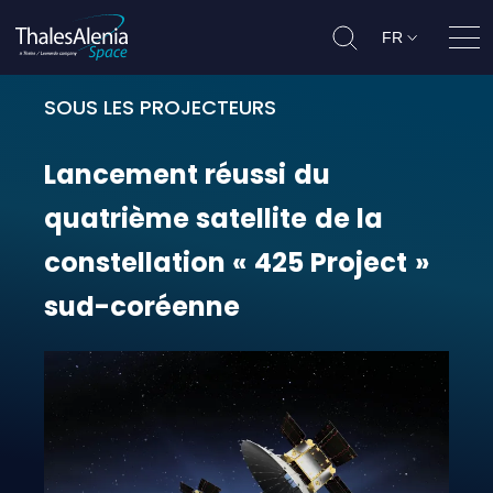
FR
Ouvr
SOUS LES PROJECTEURS
Lancement réussi du quatrième sat
Lancement
réussi
du
quatrième
satellite
de
la
constellation
«
425
Project
»
sud-coréenne