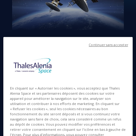
Langues disponibles
EN
IT
Continuer sans accepter
3 NOV. 2025
En cliquant sur « Autoriser les cookies », vous acceptez que Thales
Alenia Space et ses partenaires déposent des cookies sur votre
Avec ce quatrième et dernier satellite en
appareil pour améliorer la navigation sur le site, analyser son
orbite, la constellation est désormais
utilisation et contribuer à nos efforts de marketing. En cliquant sur
complète!
« Refuser les cookies », seul les cookies nécessaires au bon
fonctionnement du site seront déposés et si vous continuez votre
navigation sans faire de choix, cela sera considéré comme un refus
Le quatrième satellite radar à synthèse d’ouverture
au dépôt de cookies. Vous pouvez modifier vos préférences et
(SAR) de la constellation baptisée « 425 Project »
retirer votre consentement en cliquant sur l'icône en bas à gauche de
l'écran. Pour plus d'informations, vous pouvez consulter