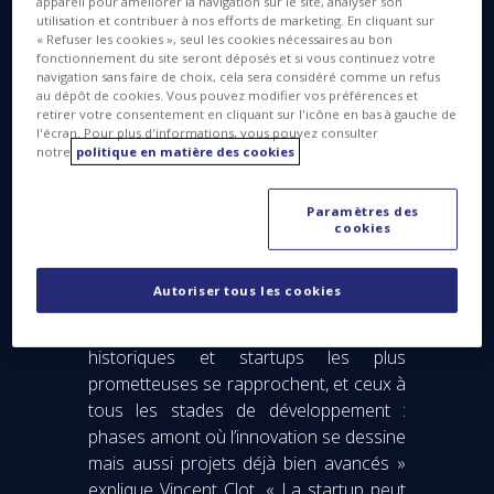
appareil pour améliorer la navigation sur le site, analyser son
utilisation et contribuer à nos efforts de marketing. En cliquant sur
« Refuser les cookies », seul les cookies nécessaires au bon
fonctionnement du site seront déposés et si vous continuez votre
navigation sans faire de choix, cela sera considéré comme un refus
au dépôt de cookies. Vous pouvez modifier vos préférences et
retirer votre consentement en cliquant sur l'icône en bas à gauche de
l'écran. Pour plus d'informations, vous pouvez consulter
notre
politique en matière des cookies
Paramètres des
cookies
Cependant, si ceux-ci se multiplient, tous
n’arriveront pas à terme. « Le meilleur
Autoriser tous les cookies
gage pour continuer à innover de
manière efficace serait qu’industriels
historiques et startups les plus
prometteuses se rapprochent, et ceux à
tous les stades de développement :
phases amont où l’innovation se dessine
mais aussi projets déjà bien avancés »
explique Vincent Clot. « La startup peut