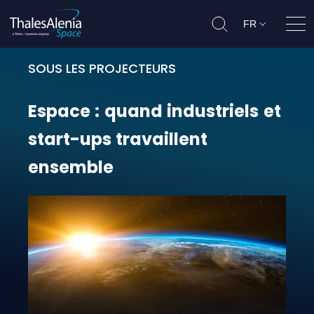
FR
Ouvr
SOUS LES PROJECTEURS
Espace : quand industriels et star
Espace
:
quand
industriels
et
start-ups
travaillent
ensemble