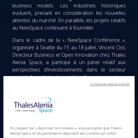
business models. Les industriels historiques
évoluent, prenant en considération les nouvelles
attentes du marché. En parallèle, les projets relatifs
au NewSpace continuent à fourmiller.
Dans le cadre de la « NewSpace Conférence »,
organisée à Seattle du 15 au 18 juillet, Vincent Clot,
Directeur Business et Open Innovation chez Thales
Alenia Space, a participé à un panel relatif aux
perspectives d’investissements dans le secteur
spatial. Aux côtés de sociétés d’investissement en
capital risque (venture capital) et de startups,
Continuer sans accepter
Vincent a mis en exergue les synergies susceptibles
d’exister entre les industriels établis sur le marché
et les startups proposant des solutions disruptives
à même de bousculer les modèles existants.
En cliquant sur « Autoriser les cookies », vous acceptez que Thales
Alenia Space et ses partenaires déposent des cookies sur votre