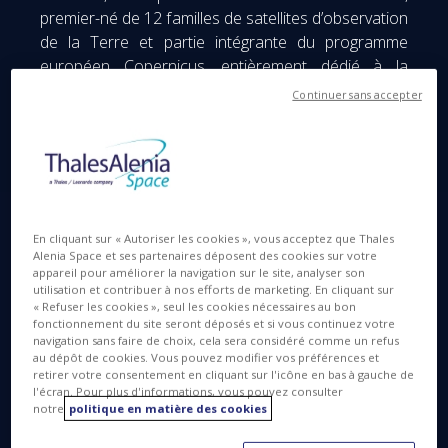
premier-né de 12 familles de satellites d’observation
de la Terre et partie intégrante du programme
européen Copernicus, entièrement dédié à la
surveillance de l’environnement. A l’heure où nous
Continuer sans accepter
finalisons cet article, le satellite Sentinel-1C, de
surveillance de l’environnement a récemment été
lancé avec succès depuis le port spatial européen,
en Guyane française, à bord du lanceur Vega-C.
Sentinel-1 fournira des images radar de la surface
En cliquant sur « Autoriser les cookies », vous acceptez que Thales
de la Terre au profit d’un large éventail de services
Alenia Space et ses partenaires déposent des cookies sur votre
appareil pour améliorer la navigation sur le site, analyser son
et d’applications scientifiques dans le cadre de
utilisation et contribuer à nos efforts de marketing. En cliquant sur
Copernicus. Le satellite pourra capturer des images
« Refuser les cookies », seul les cookies nécessaires au bon
fonctionnement du site seront déposés et si vous continuez votre
en tout temps, de jour comme de nuit et quelles que
navigation sans faire de choix, cela sera considéré comme un refus
soient les conditions météorologiques. Parmi les
au dépôt de cookies. Vous pouvez modifier vos préférences et
retirer votre consentement en cliquant sur l'icône en bas à gauche de
nombreuses missions qui lui sont affectées, citons
l'écran. Pour plus d'informations, vous pouvez consulter
le suivi des banquises et de l'environnement
notre
politique en matière des cookies
arctique, la détection des glissements de terrain, la