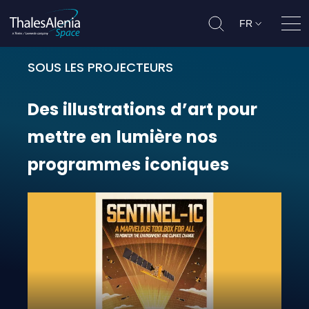
FR
Ouvr
SOUS LES PROJECTEURS
Des illustrations d’art pour met
Des
illustrations
d’art
pour
mettre
en
lumière
nos
programmes
iconiques