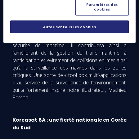
cartographie des forêts, des ressources en eau et
Paramètres des
des sols ainsi que l’anticipation des catastrophes
cookies
naturelles. En outre, Sentinel-1C est le premier
satellite de la mission Sentinel-1 à être équipé d'un
Autoriser tous les cookies
système d'identification automatique, qui lui
permettra de jouer un rôle essentiel en matière de
sécurité de maritime. Il contribuera ainsi à
l’améliorant de la gestion du trafic maritime, à
l’anticipation et évitement de collisions en mer ainsi
qu’à la surveillance des navires dans les zones
critiques. Une sorte de « tool box multi-applications
» au service de la surveillance de l’environnement,
qui a fortement inspiré notre illustrateur, Mathieu
Persan.
Koreasat 6A : une fierté nationale en Corée
du Sud