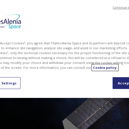
Continue 
 “Accept Cookies”, you agree that Thales Alenia Space and its partners will deposit 
to enhance site navigation, analyze site usage, and assist in our marketing efforts. I
kies", only the technical cookies necessary for the proper functioning of the site 
continue browsing without making a choice, this will be considered as a refusal to 
u may modify your choice and withdraw your consent using the cookie setting ico
 of the screen. For more information, you can consult our
Cookie policy.
 GEO QKD
 Settings
Accep