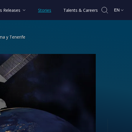
s Releases
Stories
Talents & Careers
EN
lma y Tenerife
sión entre las islas canarias de La Pa