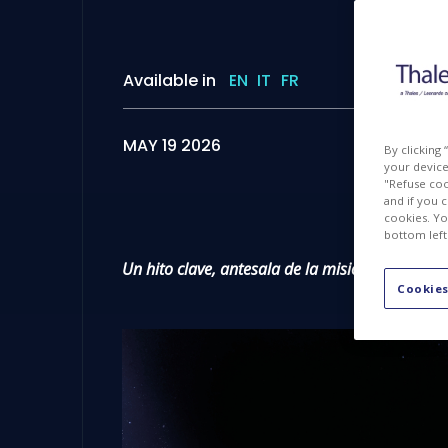
Available in
EN
IT
FR
MAY 19 2026
By clicking
your device 
"Refuse coo
and if you 
cookies. Yo
bottom left
Un hito clave, antesala de la misión espacial
Cookies