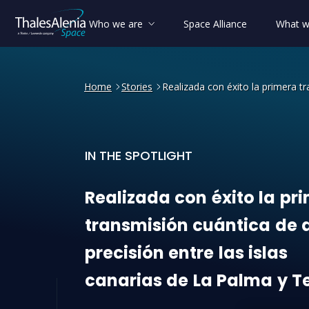
Who we are
Space Alliance
What w
Home
Stories
Realizada con éxito la primera tr
IN THE SPOTLIGHT
Realizada con éxito la prim
Realizada
con
éxito
la
pr
transmisión
cuántica
de
precisión
entre
las
islas
canarias
de
La
Palma
y
T