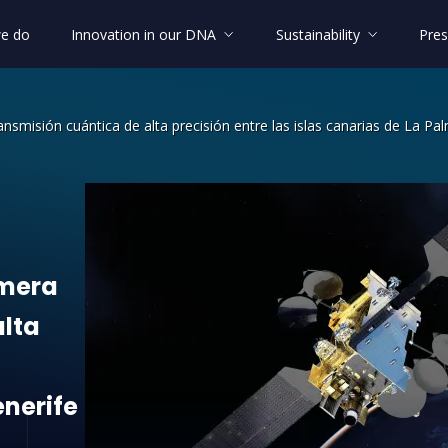
e do
Innovation in our DNA
Sustainability
Pres
ansmisión cuántica de alta precisión entre las islas canarias de La Pa
era transmisión cuántica de alta preci
imera
alta
enerife