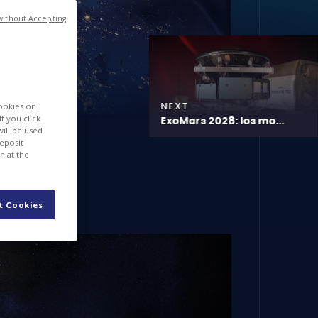
without Accepting
NEXT
cookies on
f you click
ExoMars 2028: los mo...
will be used
deposit
n at the
t Cookies