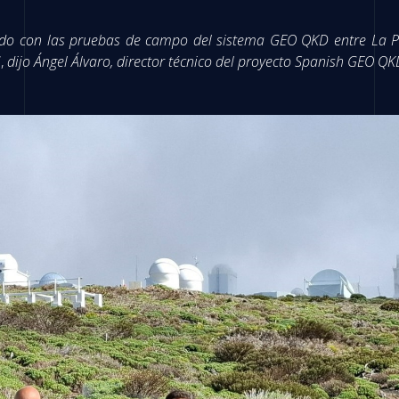
ado con las pruebas de campo del sistema GEO QKD entre La Pa
”,
dijo Ángel Álvaro, director técnico del proyecto Spanish GEO QK