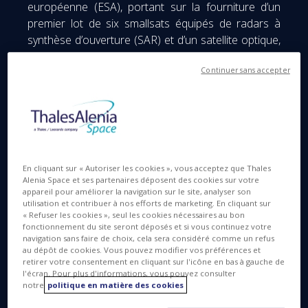
européenne (ESA), portant sur la fourniture d’un
premier lot de six smallsats équipés de radars à
synthèse d’ouverture (SAR) et d’un satellite optique,
qui feront partie de la future constellation italienne
Continuer sans accepter
d’observation de la Terre IRIDE. Cette constellation
d’avant-garde, basée sur un certain nombre
d’instruments et de technologies de détection
différents, proposera une gamme allant de
l’imagerie radar micro-onde aux capteurs optiques,
fournissant différentes résolutions spatiales et
En cliquant sur « Autoriser les cookies », vous acceptez que Thales
opérant dans différentes bandes de fréquence.
Alenia Space et ses partenaires déposent des cookies sur votre
IRIDE deviendra ainsi un programme spatial
appareil pour améliorer la navigation sur le site, analyser son
pionnier en matière d’observation de la Terre.
utilisation et contribuer à nos efforts de marketing. En cliquant sur
« Refuser les cookies », seul les cookies nécessaires au bon
fonctionnement du site seront déposés et si vous continuez votre
Le montant du contrat des six satellites SAR s’élève
navigation sans faire de choix, cela sera considéré comme un refus
à 112 millions d’euros, auquel s’ajoute une option
au dépôt de cookies. Vous pouvez modifier vos préférences et
retirer votre consentement en cliquant sur l'icône en bas à gauche de
de 75 millions d’euros pour quatre satellites
l'écran. Pour plus d'informations, vous pouvez consulter
supplémentaires. Le contrat de fourniture du
notre
politique en matière des cookies
satellite optique représente 30 millions d’euros et