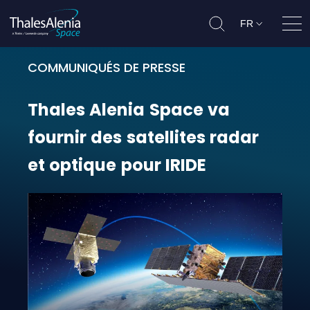
FR
Ouvr
COMMUNIQUÉS DE PRESSE
Thales Alenia Space va fournir des
Thales
Alenia
Space
va
fournir
des
satellites
radar
et
optique
pour
IRIDE