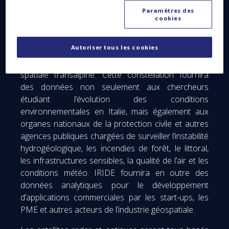
est assorti d’une option de 19 millions d’euros pour
Paramètres des
un satellite supplémentaire.
cookies
Les satellites seront fabriqués sous la maîtrise
Autoriser tous les cookies
d’œuvre de Thales Alenia Space en Italie, en
coopération avec des PME issues de la filière
spatiale transalpine. Cette constellation fournira
des données non seulement aux chercheurs
étudiant l’évolution des conditions
environnementales en Italie, mais également aux
organes nationaux de la protection civile et autres
agences publiques chargées de surveiller l’instabilité
hydrogéologique, les incendies de forêt, le littoral,
les infrastructures sensibles, la qualité de l’air et les
conditions météo. IRIDE fournira en outre des
données analytiques pour le développement
d’applications commerciales par les start-ups, les
PME et autres acteurs de l’industrie géospatiale.