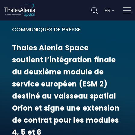
FR
Ouvr
COMMUNIQUÉS DE PRESSE
Thales Alenia Space soutient l’in
Thales
Alenia
Space
soutient
l’intégration
finale
du
deuxième
module
de
service
européen
(ESM
2)
destiné
au
vaisseau
spatial
Orion
et
signe
une
extension
de
contrat
pour
les
modules
4,
5
et
6