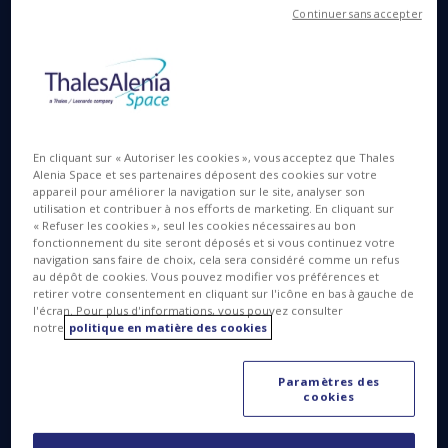
Continuer sans accepter
Orion fait partie du programme
d’exploration lunaire Artemis de la NASA,
dans le cadre duquel Thales Alenia Space
est responsable des systèmes
thermomécaniques des modules de
En cliquant sur « Autoriser les cookies », vous acceptez que Thales
Alenia Space et ses partenaires déposent des cookies sur votre
service européens ESM
appareil pour améliorer la navigation sur le site, analyser son
utilisation et contribuer à nos efforts de marketing. En cliquant sur
Turin, le 6 octobre 2021
- Thales Alenia Space,
« Refuser les cookies », seul les cookies nécessaires au bon
fonctionnement du site seront déposés et si vous continuez votre
société conjointe entre Thales (67 %) et Leonardo
navigation sans faire de choix, cela sera considéré comme un refus
(33 %), annonce ce jour avoir contribué à
au dépôt de cookies. Vous pouvez modifier vos préférences et
l’intégration finale des systèmes critiques du
retirer votre consentement en cliquant sur l'icône en bas à gauche de
l'écran. Pour plus d'informations, vous pouvez consulter
deuxième module de service européen (ESM 2)
notre
politique en matière des cookies
d’Orion dans les salles blanches d’Airbus à Brême,
en Allemagne, et avoir signé un avenant contractuel
Paramètres des
prévoyant des contributions similaires pour les ESM
cookies
4, 5 et 6.