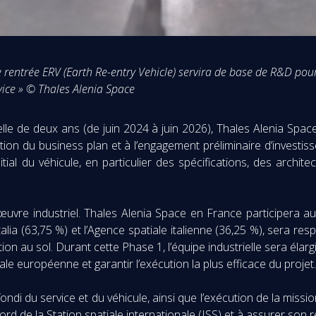
entrée ERV (Earth Re-entry Vehicle) servira de base de R&D pour l
vice » © Thales Alenia Space
le de deux ans (de juin 2024 à juin 2026), Thales Alenia Spac
tion du business plan et à l’engagement préliminaire d’investiss
al du véhicule, en particulier des spécifications, des archite
d’œuvre industriel. Thales Alenia Space en France participera 
talia (63,75 %) et l’Agence spatiale italienne (36,25 %), sera 
ion au sol. Durant cette Phase 1, l’équipe industrielle sera élarg
tiale européenne et garantir l’exécution la plus efficace du projet.
di du service et du véhicule, ainsi que l’exécution de la missio
bord de la Station spatiale internationale (ISS) et à assurer son 