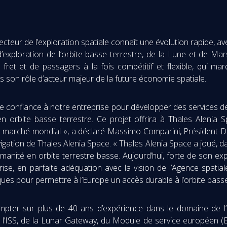
eur de l’exploration spatiale connaît une évolution rapide, ave
d’exploration de l’orbite basse terrestre, de la Lune et de M
fret et de passagers à la fois compétitif et flexible, qui ma
ans son rôle d’acteur majeur de la future économie spatiale.
confiance à notre entreprise pour développer des services de t
 orbite basse terrestre. Ce projet offrira à Thales Alenia 
 marché mondial », a déclaré Massimo Comparini, Président-Dir
vigation de Thales Alenia Space. « Thales Alenia Space a joué, 
umanité en orbite terrestre basse. Aujourd’hui, forte de son exp
eprise, en parfaite adéquation avec la vision de l’Agence spati
es pour permettre à l’Europe un accès durable à l’orbite bass
pter sur plus de 40 ans d’expérience dans le domaine de l’e
 l’ISS, de la Lunar Gateway, du Module de service européen 