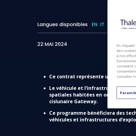
Langues disponibles
EN
IT
I
22 MAI 2024
En cliquant
des cookies 
à nos effor
fonctionnem
considéré c
consentemen
Ce contrat représente une avancée m
consulter n
Le véhicule et l’infrastructure sol
Paramèt
spatiales habitées en orbite basse,
cislunaire Gateway.
Ce programme bénéficiera des techn
véhicules et infrastructures d’explo