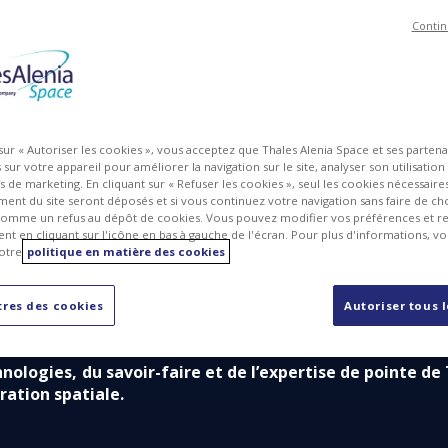
Contin
MG
PDF
 sur « Autoriser les cookies », vous acceptez que Thales Alenia Space et ses parten
sur votre appareil pour améliorer la navigation sur le site, analyser son utilisation
ts de marketing. En cliquant sur « Refuser les cookies », seul les cookies nécessair
ent du site seront déposés et si vous continuez votre navigation sans faire de cho
omme un refus au dépôt de cookies. Vous pouvez modifier vos préférences et re
t en cliquant sur l'icône en bas à gauche de l'écran. Pour plus d'informations, v
ajeure pour garantir à l’Europe un accès durable à l’or
otre
politique en matière des cookies
 associée seront compatibles avec l’ambition future d’a
res des cookies
Autoriser tous 
 et de créer un service de transport de fret en directio
ologies, du savoir-faire et de l’expertise de pointe de
ration spatiale.