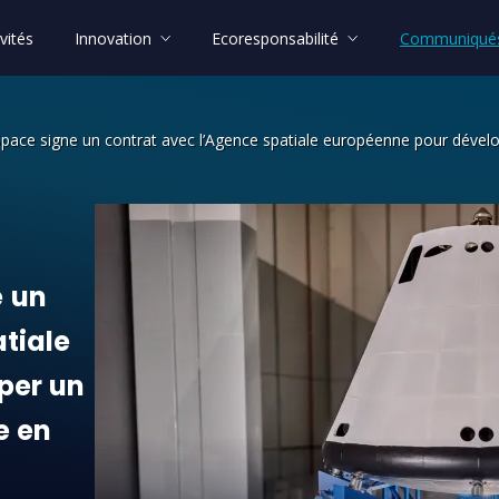
vités
Innovation
Ecoresponsabilité
Communiqués
Space signe un contrat avec l’Agence spatiale européenne pour dévelop
un contrat avec l’Agence spatiale eur
e
un
tiale
per
un
e
en