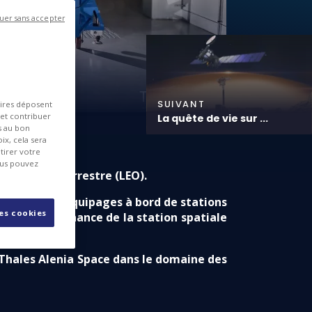
uer sans accepter
SUIVANT
aires déposent
 et contribuer
La quête de vie sur ...
es au bon
ix, cela sera
tirer votre
ous pouvez
bite basse terrestre (LEO).
cheminer des équipages à bord de stations
les cookies
n et en provenance de la station spatiale
 Thales Alenia Space dans le domaine des