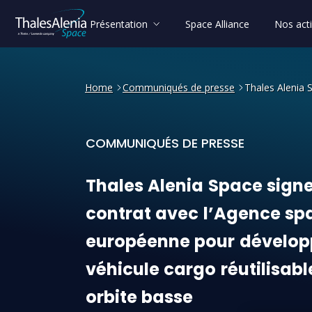
Présentation
Space Alliance
Nos acti
Home
Communiqués de presse
Thales Alenia 
COMMUNIQUÉS DE PRESSE
Thales Alenia Space signe 
Thales
Alenia
Space
sign
contrat
avec
l’Agence
spa
européenne
pour
dévelop
véhicule
cargo
réutilisabl
orbite
basse