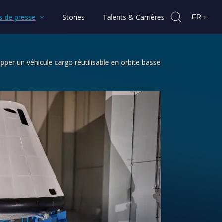
 de presse
Stories
Talents & Carrières
FR
per un véhicule cargo réutilisable en orbite basse
opéenne pour développer un véhicule c