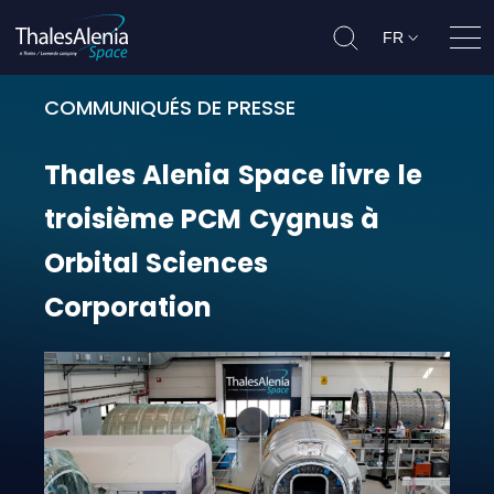
FR
Ouvr
COMMUNIQUÉS DE PRESSE
Thales Alenia Space livre le troi
Thales
Alenia
Space
livre
le
troisième
PCM
Cygnus
à
Orbital
Sciences
Corporation