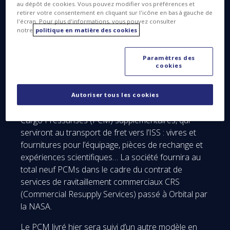
au dépôt de cookies. Vous pouvez modifier vos préférences et
Le module a quitté l’usine de Thales Alenia Space à
retirer votre consentement en cliquant sur l'icône en bas à gauche de
l'écran. Pour plus d'informations, vous pouvez consulter
Turin pour le site de lancement de la NASA, à
notre
politique en matière des cookies
Wallops en Virginie, où Orbital l’intégrera avec le
module de service approprié, formant ainsi le
Paramètres des
vaisseau Cygnus, qui mènera à bien la première
cookies
mission de ravitaillement entièrement
opérationnelle.
Autoriser tous les cookies
Thales Alenia Space fournira à Orbital six Modules
Cargo Pressurisés (PCM) supplémentaires, qui
serviront au transport de fret vers l’ISS : vivres et
fournitures pour l’équipage, pièces de rechange et
expériences scientifiques… La société fournira au
total neuf PCMs dans le cadre du contrat de
services de ravitaillement commerciaux CRS
(Commercial Resupply Services) passé à Orbital par
la NASA.
Le PCM livré hier sera suivi d’un autre modèle en