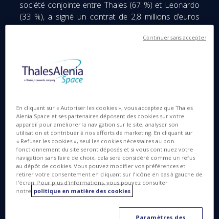
société conjointe entre Thales (67 %) et Leonardo
(33 %), a signé un contrat de 2,8 millions d’euros
avec l’Agence Spatiale Européenne (ESA), portant
Continuer sans accepter
sur l’étude, la conception, la fabrication et le test du
démonstrateur MAM (Mirror Assembly Module)
destiné au futur télescope spatial ATHENA.
ATHENA (Advanced Telescope for High ENergy
Astrophysics) est la deuxième mission de classe L
(Large) du programme scientifique Cosmic Vision de
En cliquant sur « Autoriser les cookies », vous acceptez que Thales
Alenia Space et ses partenaires déposent des cookies sur votre
l’ESA, qui étudiera les processus chauds et
appareil pour améliorer la navigation sur le site, analyser son
énergétiques de l’univers, en cartographiant les
utilisation et contribuer à nos efforts de marketing. En cliquant sur
structures de gaz chaud et en déterminant leurs
« Refuser les cookies », seul les cookies nécessaires au bon
fonctionnement du site seront déposés et si vous continuez votre
propriétés physiques, ainsi qu’en recherchant les
navigation sans faire de choix, cela sera considéré comme un refus
trous noirs supermassifs. Cette mission vise à
au dépôt de cookies. Vous pouvez modifier vos préférences et
retirer votre consentement en cliquant sur l'icône en bas à gauche de
mieux comprendre comment la matière ordinaire
l'écran. Pour plus d'informations, vous pouvez consulter
s’assemble pour former les structures que nous
notre
politique en matière des cookies
voyons aujourd’hui à grande échelle et comment les
trous noirs naissent, évoluent et façonnent l’univers.
Paramètres des