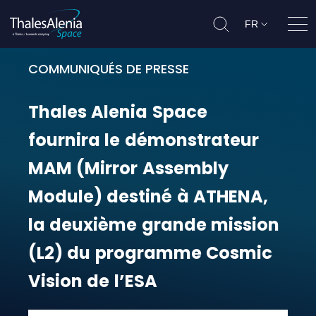
FR
Ouvr
COMMUNIQUÉS DE PRESSE
Thales Alenia Space fournira le 
Thales
Alenia
Space
fournira
le
démonstrateur
MAM
(Mirror
Assembly
Module)
destiné
à
ATHENA,
la
deuxième
grande
mission
(L2)
du
programme
Cosmic
Vision
de
l’ESA