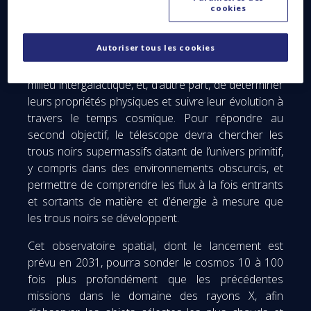
cookies
Pour traiter le premier objectif, il sera nécessaire,
d’une part, d’étudier les grandes structures de gaz
Autoriser tous les cookies
chaud de l’univers, en particulier le gaz présent dans
les amas et groupes de galaxies, ainsi que dans le
milieu intergalactique, et, d’autre part, de déterminer
leurs propriétés physiques et suivre leur évolution à
travers le temps cosmique. Pour répondre au
second objectif, le télescope devra chercher les
trous noirs supermassifs datant de l’univers primitif,
y compris dans des environnements obscurcis, et
permettre de comprendre les flux à la fois entrants
et sortants de matière et d’énergie à mesure que
les trous noirs se développent.
Cet observatoire spatial, dont le lancement est
prévu en 2031, pourra sonder le cosmos 10 à 100
fois plus profondément que les précédentes
missions dans le domaine des rayons X, afin