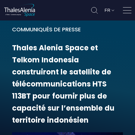
FR
Ouvr
COMMUNIQUÉS DE PRESSE
Thales Alenia Space et Telkom Ind
Thales
Alenia
Space
et
Telkom
Indonesia
construiront
le
satellite
de
télécommunications
HTS
113BT
pour
fournir
plus
de
capacité
sur
l’ensemble
du
territoire
indonésien