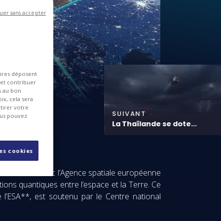
uer sans accepter
aires déposent
 et contribuer
es au bon
ix, cela sera
tirer votre
SUIVANT
ous pouvez
La Thaïlande se dote...
les cookies
é un contrat avec l’Agence spatiale européenne
ons quantiques entre l’espace et la Terre. Ce
l’ESA**, est soutenu par le Centre national