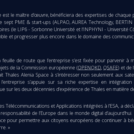
e est le maître d’œuvre, bénéficiera des expertises de chaque
de sept PME & start-ups (ALPAO, AUREA Technology, BERTIN
es (le LIP6 - Sorbonne Université et l’INPHYNI - Université Cô
mble et progresser plus encore dans le domaine des communica
feuille de route que l’entreprise s’est fixée pour parvenir à
ojets de la Commission européenne (
OPENQKD
,
QSAFE
) et de
it Thales Alenia Space à s’intéresser non seulement aux satel
l’entreprise s’appuie sur sa riche expertise en intégrati
ue sur les deux décennies d’expérience de Thales en matière 
es Télécommunications et Applications intégrées à l’ESA, a décla
a responsabilité de l’Europe dans le monde digital d’aujourd’hui
e pour permettre aux citoyens européens de continuer à béné
rre. »