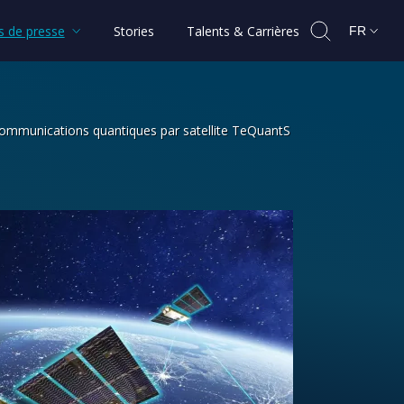
 de presse
Stories
Talents & Carrières
FR
e communications quantiques par satellite TeQuantS
l’Agence spatiale européenne pour réa