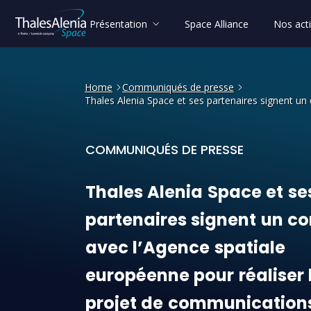
Présentation
Space Alliance
Nos acti
Home
Communiqués de presse
Thales Alenia Space et ses partenaires signent un
COMMUNIQUÉS DE PRESSE
Thales Alenia Space et ses
Thales
Alenia
Space
et
se
partenaires
signent
un
co
avec
l’Agence
spatiale
européenne
pour
réaliser
projet
de
communication