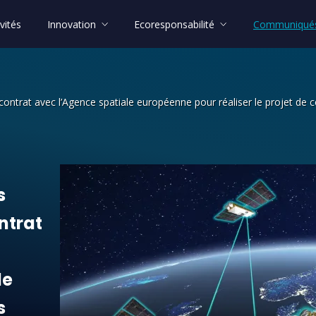
vités
Innovation
Ecoresponsabilité
Communiqués
 contrat avec l’Agence spatiale européenne pour réaliser le projet d
 partenaires signent un contrat avec 
s
ntrat
le
s