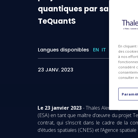
quantiques
par
satellite
TeQuantS
En cliquant
Langues disponibles
EN
IT
I
des cookies 
à nos effor
fonctionnem
considéré c
23 JANV. 2023
consentemen
consulter n
Paramèt
Le 23 janvier 2023
- Thales Alenia Space, so
(ESA) en tant que maître d’œuvre du projet T
contrat, qui s’inscrit dans le cadre de la
d’études spatiales (CNES) et l’Agence spatiale 