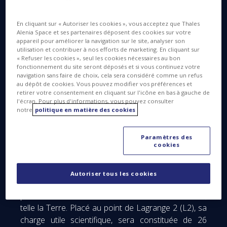
en est le maître d’œuvre et Thales Alenia Space son
partenaire. PLATO est la troisième mission
En cliquant sur « Autoriser les cookies », vous acceptez que Thales
scientifique de moyenne catégorie (M3) du
Alenia Space et ses partenaires déposent des cookies sur votre
Programme Cosmic Vision de l’ESA, après SOLAR
appareil pour améliorer la navigation sur le site, analyser son
utilisation et contribuer à nos efforts de marketing. En cliquant sur
ORBITER (M1), EUCLID (M2) et avant ARIEL (M4).
« Refuser les cookies », seul les cookies nécessaires au bon
fonctionnement du site seront déposés et si vous continuez votre
Son objectif est d’identifier et caractériser les
navigation sans faire de choix, cela sera considéré comme un refus
au dépôt de cookies. Vous pouvez modifier vos préférences et
systèmes planétaires, en particulier ceux ayant des
retirer votre consentement en cliquant sur l'icône en bas à gauche de
caractéristiques proches du système solaire et
l'écran. Pour plus d'informations, vous pouvez consulter
comportant des planètes situées dans la zone
notre
politique en matière des cookies
habitable (compatible de l’eau à l’état liquide). Il aura
la capacité unique, par rapport à de précédentes
Paramètres des
cookies
missions (CoRot, Kepler), de pouvoir effectuer, sur
un large champ, des observations stables et de très
longue durée (de 2 à 4 ans) d’étoiles brillantes,
Autoriser tous les cookies
permettant de détecter et de caractériser des
planètes orbitant lentement autour de leur étoile,
telle la Terre. Placé au point de Lagrange 2 (L2), sa
charge utile scientifique, sera constituée de 26