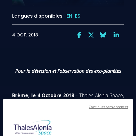
Langues disponibles
EN
ES
4 OCT. 2018
Pour la détection et l’observation des exo-planètes
Brème, le 4 Octobre 2018
– Thales Alenia Space,
société conjointe entre Thales (67 %) et Leonardo
Continuer sans accepter
(33 %) annonce avoir signé ce jour un contrat avec
OHB System AG relatif au nouveau programme de
l’Agence Spatiale Européenne PLATO (PLAnetary
Transits and Oscillations of stars). OHB System AG