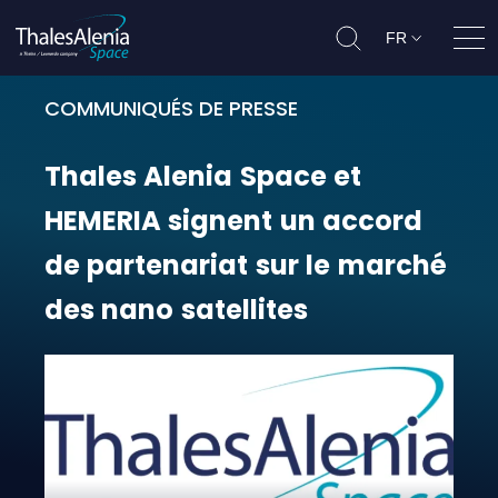
FR
Ouvr
COMMUNIQUÉS DE PRESSE
Thales Alenia Space et HEMERIA si
Thales
Alenia
Space
et
HEMERIA
signent
un
accord
de
partenariat
sur
le
marché
des
nano
satellites