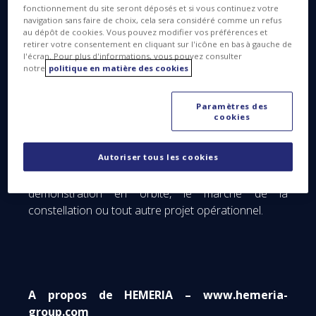
dans le segment de taille allant de 8U à 27U, et
fonctionnement du site seront déposés et si vous continuez votre
bénéficiera de l'expertise de Thales Alenia Space
navigation sans faire de choix, cela sera considéré comme un refus
au dépôt de cookies. Vous pouvez modifier vos préférences et
pour co-développer une plate-forme de haute
retirer votre consentement en cliquant sur l'icône en bas à gauche de
technologie et fournir la charge utile, les antennes
l'écran. Pour plus d'informations, vous pouvez consulter
dédiées et le segment sol.
notre
politique en matière des cookies
L’objectif général sera atteint grâce à un certain
Paramètres des
nombre de projets concrets.
cookies
Grâce à cet accord, HEMERIA et Thales Alenia
Autoriser tous les cookies
Space pourront explorer les opportunités promises
par le marché des nano-satellites pour la
démonstration en orbite, le marché de la
constellation ou tout autre projet opérationnel.
A propos de HEMERIA – www.hemeria-
group.com