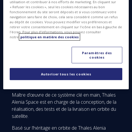
utilisation et contribuer à nos efforts de marketing. En cliquant sur
Space annonce avoir signé un contrat avec la
« Refuser les cookies », seul les cookies nécessaires au bon
Commission de Réglementation des
fonctionnement du site seront déposés et si vous continuez votre
navigation sans faire de choix, cela sera considéré comme un refus
Télécommunications du
Bangladesh
( BTRC
au dépôt de cookies. Vous pouvez modifier vos préférences et
(Bangladesh Telecommunication Regulatory
retirer votre consentement en cliquant sur l'icône en bas à gauche de
l'écran. Pour plus d'informations, vous pouvez consulter
Commission), portant sur la réalisation du satellite
notre
politique en matière des cookies
de télécommunications Bangabandhu. Ce satellite,
remporté à l’issue d’une compétition internationale,
Paramètres des
est destiné à réduire la fracture numérique en
cookies
fournissant des services de télédiffusion et de
communications sur les zones rurales, incluant de
Autoriser tous les cookies
la télévision directe à travers le pays et sur les
régions environnantes.
Maître d’œuvre de ce système clé en main, Thales
Alenia Space est en charge de la conception, de la
réalisation, des tests et de la livraison en orbite du
satellite.
Basé sur l’héritage en orbite de Thales Alenia