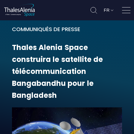
FR
Ouvr
COMMUNIQUÉS DE PRESSE
Thales Alenia Space construira l
Thales
Alenia
Space
construira
le
satellite
de
télécommunication
Bangabandhu
pour
le
Bangladesh