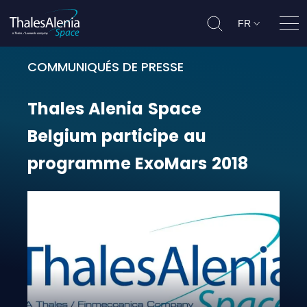
FR
Ouvr
COMMUNIQUÉS DE PRESSE
Thales Alenia Space Belgium par
Thales
Alenia
Space
Belgium
participe
au
programme
ExoMars
2018