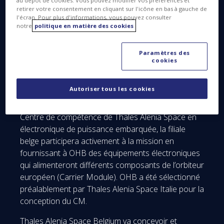
au dépôt de cookies. Vous pouvez modifier vos préférences et
2018.
retirer votre consentement en cliquant sur l'icône en bas à gauche de
l'écran. Pour plus d'informations, vous pouvez consulter
ExoMars 2018, dont le maître d’œuvre est Thales
notre
politique en matière des cookies
Alenia Space Italie, est un programme né d’une
synergie entre l’ESA (Agence Spatiale Européenne)
Paramètres des
et le Roskosmos (Agence Spatiale Russe). Cette
cookies
mission aura pour objectif d'étudier le sol et la sub-
surface de la planète Mars à l’aide d’un rover
Autoriser tous les cookies
déposé à sa surface.
Centre de compétence de Thales Alenia Space en
électronique de puissance embarquée, la filiale
belge participera activement à la mission en
fournissant à OHB des équipements électroniques
qui alimenteront différents composants de l’orbiteur
européen (Carrier Module). OHB a été sélectionné
préalablement par Thales Alenia Space Italie pour la
conception du CM.
Thales Alenia Space Belgium va concevoir et