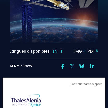
Langues disponibles
EN
IT
IMG
PDF
14 NOV. 2022
Continuer sans accepter
Cannes, le 14 Novembre 2022
- Thales Alenia
Space, société conjointe entre Thales (67 %) et
Leonardo (33 %), a été sélectionnée par la