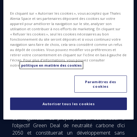
Commission européenne pour mener l’étude de
faisabilité ASCEND portant sur l’installation de data
En cliquant sur « Autoriser les cookies », vous acceptez que Thales
Alenia Space et ses partenaires déposent des cookies sur votre
centers en orbite.
appareil pour améliorer la navigation sur le site, analyser son
utilisation et contribuer à nos efforts de marketing. En cliquant sur
L’empreinte environnementale du digital devient un
« Refuser les cookies », seul les cookies nécessaires au bon
enjeu majeur : le besoin croissant de digitalisation
fonctionnement du site seront déposés et si vous continuez votre
navigation sans faire de choix, cela sera considéré comme un refus
entraîne une augmentation exponentielle du
au dépôt de cookies. Vous pouvez modifier vos préférences et
nombre de data centers en Europe et dans le
retirer votre consentement en cliquant sur l'icône en bas à gauche de
l'écran. Pour plus d'informations, vous pouvez consulter
monde. Leur croissance a un impact énergétique et
notre
politique en matière des cookies
environnemental critique.
Un consortium s’est constitué autour de Thales
Paramètres des
cookies
Alenia Space pour concevoir une solution
ambitieuse, mais à la portée de l’Europe : installer
des stations de data centers en orbite, alimentées
Autoriser tous les cookies
par des centrales solaires de plusieurs centaines
de megawatts. Ce projet pourrait econtribuer à
l’objectif Green Deal de neutralité carbone d’ici
2050 et constituerait un développement sans