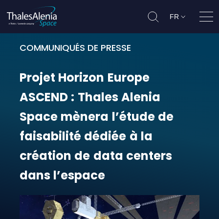
FR
Ouvr
COMMUNIQUÉS DE PRESSE
Projet Horizon Europe ASCEND : Tha
Projet
Horizon
Europe
ASCEND
:
Thales
Alenia
Space
mènera
l’étude
de
faisabilité
dédiée
à
la
création
de
data
centers
dans
l’espace