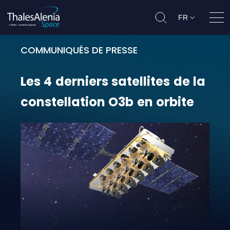
FR
Ouvr
COMMUNIQUÉS DE PRESSE
Les 4 derniers satellites de la con
Les
4
derniers
satellites
de
la
constellation
O3b
en
orbite