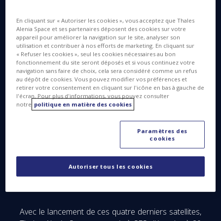
Alenia Space, société commune entre Thales (67%)
et Leonardo (33%), sont à présent en orbite. Ils ont
En cliquant sur « Autoriser les cookies », vous acceptez que Thales
en effet été lancés avec succès aujourd’hui, depuis
Alenia Space et ses partenaires déposent des cookies sur votre
appareil pour améliorer la navigation sur le site, analyser son
le Centre Spatial Guyanais (Amérique du Sud) par
utilisation et contribuer à nos efforts de marketing. En cliquant sur
une fusée Soyouz opérée par Arianespace.
« Refuser les cookies », seul les cookies nécessaires au bon
fonctionnement du site seront déposés et si vous continuez votre
navigation sans faire de choix, cela sera considéré comme un refus
au dépôt de cookies. Vous pouvez modifier vos préférences et
retirer votre consentement en cliquant sur l'icône en bas à gauche de
l'écran. Pour plus d'informations, vous pouvez consulter
notre
politique en matière des cookies
Paramètres des
cookies
Autoriser tous les cookies
Avec le lancement de ces quatre derniers satellites,