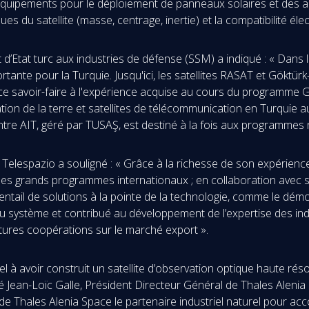
uipements pour le déploiement de panneaux solaires et des a
es du satellite (masse, centrage, inertie) et la compatibilité él
at d’Etat turc aux industries de défense (SSM) a indiqué : « Dans
ante pour la Turquie. Jusqu'ici, les satellites RASAT et Göktürk
ce savoir-faire à l'expérience acquise au cours du programme Gö
on de la terre et satellites de télécommunication en Turquie au
entre AIT, géré par TUSAŞ, est destiné à la fois aux programmes 
 Telespazio a souligné : « Grâce à la richesse de son expérienc
les grands programmes internationaux ; en collaboration avec so
éventail de solutions à la pointe de la technologie, comme le d
 système et contribué au développement de l’expertise des indus
futures coopérations sur le marché export ».
l à avoir construit un satellite d’observation optique haute résol
aré Jean-Loïc Galle, Président Directeur Général de Thales Aleni
 de Thales Alenia Space le partenaire industriel naturel pour a