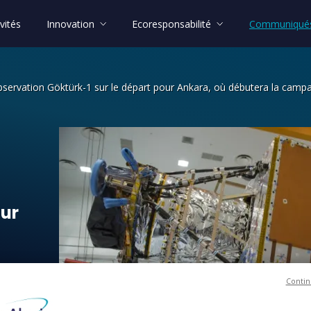
vités
Innovation
Ecoresponsabilité
Communiqués
’observation Göktürk-1 sur le départ pour Ankara, où débutera la ca
 Göktürk-1 sur le départ pour Ankara
ur
Contin