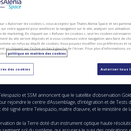
 sur « Autoriser les cookies », vous acceptez que Thales Alenia Space et ses parten
sur votre appareil pour améliorer la navigation sur le site, analyser son utilisation
ts de marketing. En cliquant sur « Refuser les cookies », seul les cookies nécessair
ent du site seront déposés et si vous continuez votre navigation sans faire de cho
omme un refus au dépôt de cookies. Vous pouvez modifier vos préférences et re
t en cliquant sur l'icône en bas à gauche de l'écran. Pour plus d'informations, v
otre
politique en matière des cookies
res des cookies
Autoriser tous 
ur le départ pour Ankara, où débutera la campagne de t
Telespazio et SSM annoncent que le satellite d’observation Gökt
pour rejoindre le centre d’Assemblage, d’Intégration et de Test
t été signé entre Telespazio, maitre d’œuvre, et le ministère de l
rvation de la Terre doté d’un instrument optique haute résolution
du segment sol du système, qui assurera le suivi des opérations e