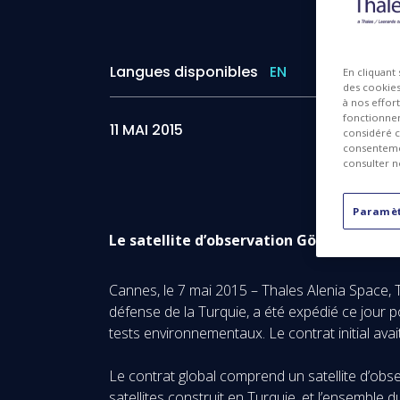
Langues disponibles
EN
En cliquant
des cookies 
à nos effor
fonctionnem
11 MAI 2015
considéré c
consentemen
consulter n
Paramèt
Le satellite d’observation Göktürk-1 s
Cannes, le 7 mai 2015 – Thales Alenia Space, 
défense de la Turquie, a été expédié ce jour 
tests environnementaux. Le contrat initial avai
Le contrat global comprend un satellite d’obse
satellites construit en Turquie, et l’ensemble 