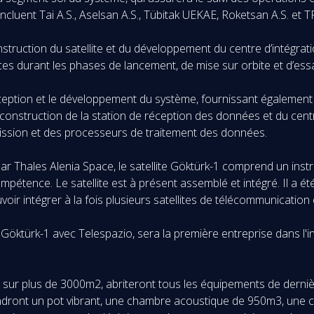
incluent Tai A.S., Aselsan A.S., Tübitak UEKAE, Roketsan A.S. et T
truction du satellite et du développement du centre d’intégratio
es durant les phases de lancement, de mise sur orbite et d’essai
onception et le développement du système, fournissant égaleme
 construction de la station de réception des données et du centre 
mission et des processeurs de traitement des données.
r Thales Alenia Space, le satellite Göktürk-1 comprend un inst
mpétence. Le satellite est à présent assemblé et intégré. Il a ét
oir intégrer à la fois plusieurs satellites de télécommunication 
Göktürk-1 avec Telespazio, sera la première entreprise dans l'in
 sur plus de 3000m2, abriteront tous les équipements de derniè
rendront un pot vibrant, une chambre acoustique de 950m3, une