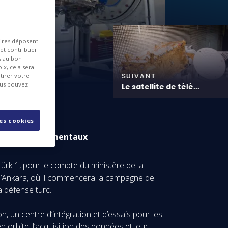
aires déposent
 et contribuer
es au bon
ix, cela sera
SUIVANT
tirer votre
ous pouvez
Le satellite de télé...
les cookies
ests environnementaux
ürk-1, pour le compte du ministère de la
s d’Ankara, où il commencera la campagne de
a défense turc.
, un centre d’intégration et d’essais pour les
n orbite, l’acquisition des données et leur