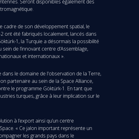
ntennes. Seront disponibles également des
ectromagnétique.
 le cadre de son développement spatial, le
-2 ont été fabriqués localement, lancés dans
ktürk-1, la Turquie a désormais la possibilité
 sein de l’innovant centre d’Assemblage,
nationaux et internationaux ».
e dans le domaine de l'observation de la Terre,
n partenaire au sein de la Space Alliance,
émontre le programme Göktürk-1. En tant que
tries turques, grâce à leur implication sur le
ution à l’export ainsi qu’un centre
a Space. « Ce jalon important représente un
ccompagner les grands pays dans le