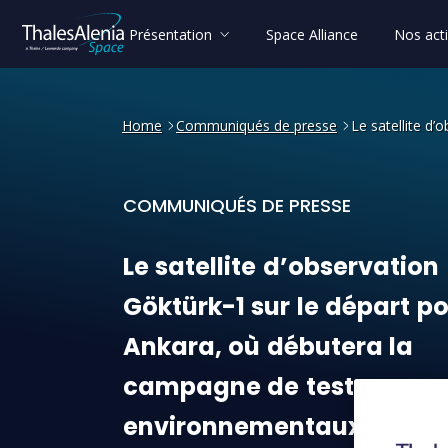
Présentation
Space Alliance
Nos acti
Home
Communiqués de presse
Le satellite d
COMMUNIQUÉS DE PRESSE
Le satellite d’observation
Le
satellite
d’observation
Göktürk-1
sur
le
départ
po
Ankara,
où
débutera
la
campagne
de
tests
environnementaux