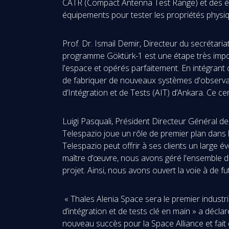
CATR (Compact Antenna Test Range) et des éq
équipements pour tester les propriétés physiqu
Prof. Dr. Ismail Demir, Directeur du secrétari
programme Göktürk-1 est une étape très import
l'espace et opérés parfaitement. En intégrant 
de fabriquer de nouveaux systèmes d'observati
d’Intégration et de Tests (AIT) d’Ankara. Ce c
Luigi Pasquali, Président Directeur Général de
Telespazio joue un rôle de premier plan dans 
Telespazio peut offrir à ses clients un large 
maître d’œuvre, nous avons géré l'ensemble du
projet. Ainsi, nous avons ouvert la voie à de 
« Thales Alenia Space sera le premier industrie
d’intégration et de tests clé en main » a décl
nouveau succès pour la Space Alliance et fait