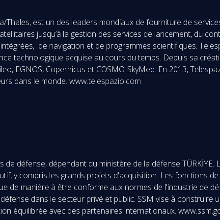
hales, est un des leaders mondiaux de fourniture de services sa
litaires jusqu’à la gestion des services de lancement, du contr
intégrées, de navigation et de programmes scientifiques. Telesp
ce technologique acquise au cours du temps. Depuis sa création
leo, EGNOS, Copernicus et COSMO-SkyMed. En 2013, Telespazio 
teurs dans le monde. www.telespazio.com
ries de défense, dépendant du ministère de la défense TÜRKİYE. 
utif, y compris les grands projets d'acquisition. Les fonctions
e de manière à être conforme aux normes de l'industrie de défen
défense dans le secteur privé et public. SSM vise à construire u
tion équilibrée avec des partenaires internationaux. www.ssm.go