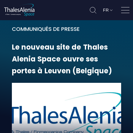
FR
Ouvr
COMMUNIQUÉS DE PRESSE
Le nouveau site de Thales Alenia 
Le
nouveau
site
de
Thales
Alenia
Space
ouvre
ses
portes
à
Leuven
(Belgique)