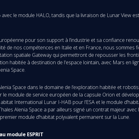
 avec le module HALO, tandis que la livraison de Lunar View e
 européenne pour son support à l’industrie et sa confiance renou
rité de nos compétences en Italie et en France, nous sommes fie
ation spatiale Gateway qui permettront de repousser les frontiè
ation habitée à destination de l'espace lointain, avec Mars en li
lenia Space.
Alenia Space dans le domaine de l’exploration habitée et robotisé
our le module de service européen de la capsule Orion et dével
’Habitat International Lunar I-HAB pour l’ESA et le module d’habi
es Alenia Space a par ailleurs signé un contrat majeur avec l’A
t premier module d’habitat polyvalent permanent sur la Lune.
s au module ESPRIT