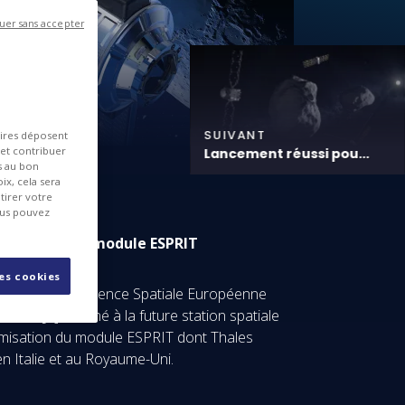
uer sans accepter
SUIVANT
aires déposent
 et contribuer
Lancement réussi pou...
es au bon
ix, cela sera
tirer votre
ous pouvez
ptimisation du module ESPRIT
les cookies
a signé avec l’Agence Spatiale Européenne
 ESPRIT
[1]
destiné à la future station spatiale
ptimisation du module ESPRIT dont Thales
n Italie et au Royaume-Uni.