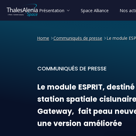
Présentation
Space Alliance
Nos acti
Home
Communiqués de presse
Le module ESPR
COMMUNIQUÉS DE PRESSE
Le module ESPRIT, destiné 
Le
module
ESPRIT,
destiné
station
spatiale
cislunair
Gateway,
fait
peau
neuv
une
version
améliorée