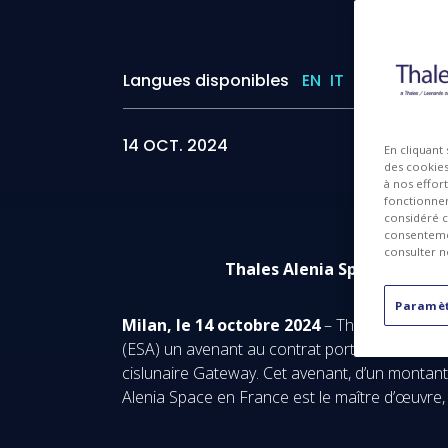
Langues disponibles
EN
IT
ES
I
14 OCT. 2024
En cliquant
des cookies 
à nos effor
fonctionnem
considéré c
consentemen
consulter n
Thales Alenia Space et l’ES
Paramèt
Milan, le 14 octobre 2024
– Thales Alenia S
(ESA) un avenant au contrat portant sur le d
cislunaire Gateway. Cet avenant, d’un montant
Alenia Space en France est le maître d’œuvre,