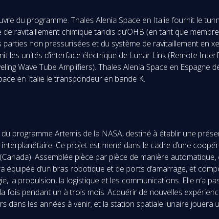
re du programme. Thales Alenia Space en Italie fournit le tunne
e ravitaillement chimique tandis qu’OHB (en tant que membre d
arties non pressurisées et du système de ravitaillement en xen
it les unités d’interface électrique de Lunar Link (Remote Inter
aveling Wave Tube Amplifiers). Thales Alenia Space en Espagne 
ace en Italie le transpondeur en bande K.
ers du programme Artemis de la NASA, destiné à établir une prése
 interplanétaire. Ce projet est mené dans le cadre d’une coopér
SA (Canada). Assemblée pièce par pièce de manière automatique, 
sera équipée d’un bras robotique et de ports d’amarrage, et com
ie, la propulsion, la logistique et les communications. Elle n’a
 la fois pendant un à trois mois. Acquérir de nouvelles expérien
dans les années à venir, et la station spatiale lunaire jouera 