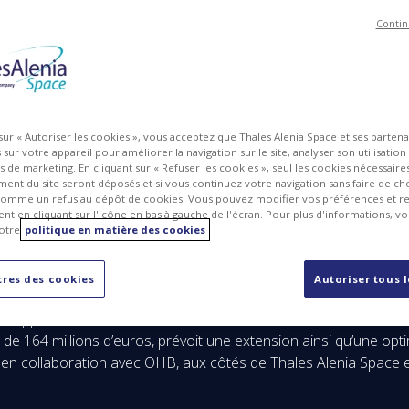
Contin
MG
PDF
 sur « Autoriser les cookies », vous acceptez que Thales Alenia Space et ses parten
sur votre appareil pour améliorer la navigation sur le site, analyser son utilisation
ts de marketing. En cliquant sur « Refuser les cookies », seul les cookies nécessair
ent du site seront déposés et si vous continuez votre navigation sans faire de cho
omme un refus au dépôt de cookies. Vous pouvez modifier vos préférences et re
t en cliquant sur l'icône en bas à gauche de l'écran. Pour plus d'informations, v
otre
politique en matière des cookies
A signent un avenant au contrat pour l’extension et l’o
res des cookies
Autoriser tous 
pace, société conjointe entre Thales (67%) et Leonardo (33%), 
éveloppement du module de communication et de ravitaillement
 de 164 millions d’euros, prévoit une extension ainsi qu’une o
 en collaboration avec OHB, aux côtés de Thales Alenia Space e