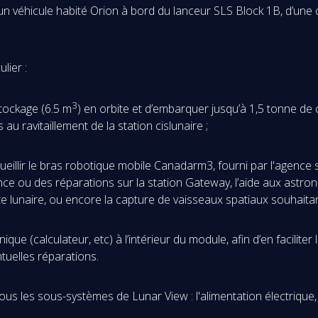
n véhicule habité Orion à bord du lanceur SLS Block 1B, d’une 
lier :
3
tockage (6.5 m
) en orbite et d’embarquer jusqu’à 1,5 tonne d
au ravitaillement de la station cislunaire ;
illir le bras robotique mobile Canadarm3, fourni par l'agence s
nce ou des réparations sur la station Gateway, l’aide aux astrona
ite lunaire, ou encore la capture de vaisseaux spatiaux souhaitan
que (calculateur, etc) à l’intérieur du module, afin d’en facilite
ntuelles réparations.
us les sous-systèmes de Lunar View : l'alimentation électrique, l