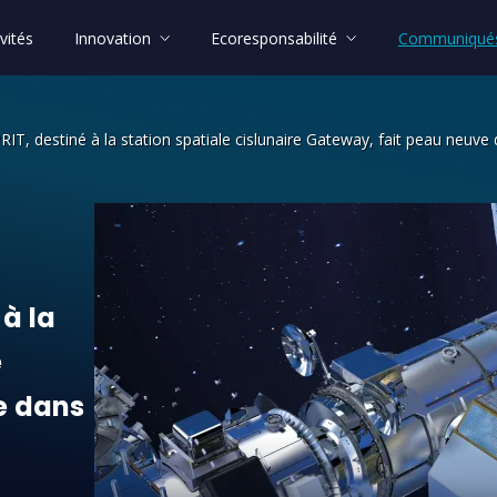
vités
Innovation
Ecoresponsabilité
Communiqués
IT, destiné à la station spatiale cislunaire Gateway, fait peau neuve
à la station spatiale cislunaire Gate
à
la
e
e
dans