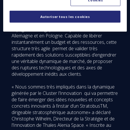
cookies
Complémentaire de la R&D dont le budget a d’ores
et déjà été augmenté de 15% en un an, le Cluster
Innovation s’étend à l’ensemble des entités de
Autoriser tous les cookies
Thales Alenia Space, en France, en Italie, en
Espagne, en Belgique, au Royaume Uni, en
Allemagne et en Pologne. Capable de libérer
instantanément un budget et des ressources, cette
structure très agile permet de valider très
rapidement des solutions susceptibles d’engendrer
une véritable dynamique de marché, de proposer
des ruptures technologiques et des axes de
développement inédits aux clients.
« Nous sommes très impliqués dans la dynamique
générée par le Cluster l’Innovation qui va permettre
de faire émerger des idées nouvelles et concepts
concrets innovants à l’instar d’un StratobusTM,
dirigeable stratosphérique autonome» a déclaré
Christophe Wilhelm, Directeur de la Stratégie et de
l’Innovation de Thales Alenia Space. « Inscrite au