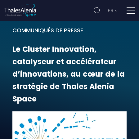
FR
Ouvr
COMMUNIQUÉS DE PRESSE
Le Cluster Innovation, catalyseur 
Le
Cluster
Innovation,
catalyseur
et
accélérateur
d’innovations,
au
cœur
de
la
stratégie
de
Thales
Alenia
Space