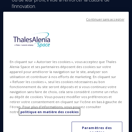
l’innovation.
Le Cluster Innovation a pour objectif de faire
Continuer sans accepter
émerger au sein de Thales Alenia Space des
concepts disruptifs, qu’ils soient industriels,
techniques, commerciaux et d’encourager la prise
d’initiatives et la créativité au sein de la société.
« Ce projet fait partie intégrante du chantier de
En cliquant sur « Autoriser les cookies », vous acceptez que Thales
transformation de Thales Alenia Space vers une
Alenia Space et ses partenaires déposent des cookies sur votre
culture accrue de l’innovation. Le Cluster Innovation
appareil pour améliorer la navigation sur le site, analyser son
stimule l’intraprenariat et la créativité au sein de
utilisation et contribuer à nos efforts de marketing. En cliquant sur
« Refuser les cookies », seul les cookies nécessaires au bon
l’entreprise. Ouvert à tous, ce réseau soutient et
fonctionnement du site seront déposés et si vous continuez votre
finance les projets innovants et générateurs de
navigation sans faire de choix, cela sera considéré comme un refus
valeur soumis par les salariés, quel que soit le
au dépôt de cookies. Vous pouvez modifier vos préférences et
retirer votre consentement en cliquant sur l'icône en bas à gauche de
domaine. Il offre un terreau fertile pour faire éclore
l'écran. Pour plus d'informations, vous pouvez consulter
et grandir les concepts disruptifs », a déclaré Cedric
notre
politique en matière des cookies
Balty, Directeur de l’Innovation chez Thales Alenia
Space.
Paramètres des