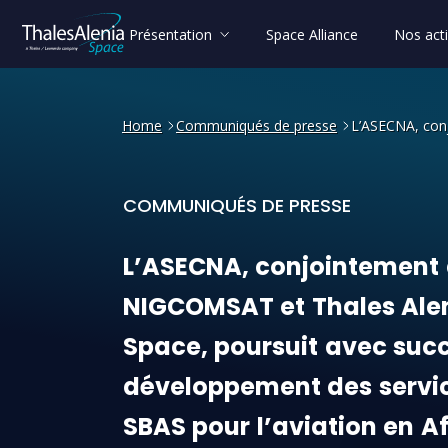
Présentation
Space Alliance
Nos acti
Home
Communiqués de presse
L’ASECNA, conj
COMMUNIQUÉS DE PRESSE
L’ASECNA, conjointement av
L’ASECNA,
conjointement
NIGCOMSAT
et
Thales
Ale
Space,
poursuit
avec
suc
développement
des
servi
SBAS
pour
l’aviation
en
Af