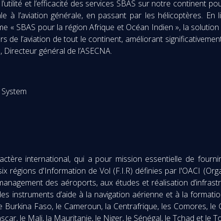
 l’utilité et l’efficacité des services SBAS sur notre continent
le à l’aviation générale, en passant par les hélicoptères. En l
me « SBAS pour la région Afrique et Océan Indien », la solution d
 de l’aviation de tout le continent, améliorant significativement 
 Directeur général de l’ASECNA.
 System
tère international, qui a pour mission essentielle de fourni
régions d'Information de Vol (F.I.R) définies par l'OACI (Organi
 management des aéroports, aux études et réalisation d’infras
s instruments d’aide à la navigation aérienne et à la formation
 Burkina Faso, le Cameroun, la Centrafrique, les Comores, le Co
r, le Mali, la Mauritanie, le Niger, le Sénégal, le Tchad et le T