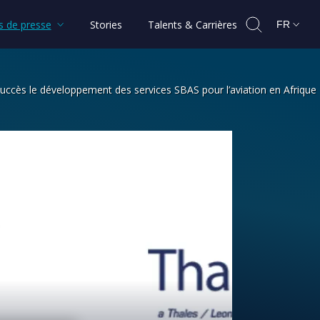
 de presse
Stories
Talents & Carrières
FR
ccès le développement des services SBAS pour l’aviation en Afrique
 poursuit avec succès le développeme