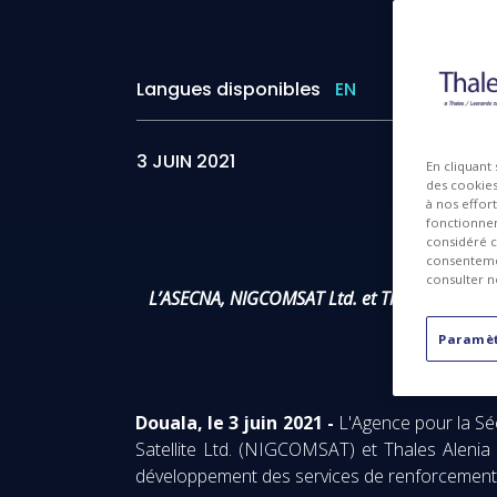
Langues disponibles
EN
3 JUIN 2021
En cliquant
des cookies 
à nos effor
fonctionnem
considéré c
consentemen
consulter n
L’ASECNA, NIGCOMSAT Ltd. et Thales Alenia S
Paramèt
Douala, le 3 juin 2021 -
L'Agence pour la Sé
Satellite Ltd. (NIGCOMSAT) et Thales Alenia 
développement des services de renforcement sa