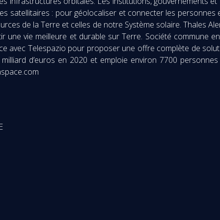
t les infrastructures orbitales. Les institutions, gouvernements 
èmes satellitaires : pour géolocaliser et connecter les personnes
sources de la Terre et celles de notre Système solaire. Thales A
ir une vie meilleure et durable sur Terre. Société commune e
ce avec Telespazio pour proposer une offre complète de solutio
50 milliard d’euros en 2020 et emploie environ 7700 personnes
iaspace.com
E