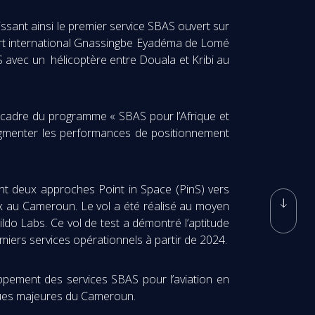
issant ainsi le premier service SBAS ouvert sur
port international Gnassingbe Eyadéma de Lomé
S avec un hélicoptère entre Douala et Kribi au
 le cadre du programme « SBAS pour l’Afrique et
augmenter les performances de positionnement
iant deux approches Point in Space (PinS) vers
eux au Cameroun. Le vol a été réalisé au moyen
ildo Labs. Ce vol de test a démontré l’aptitude
emiers services opérationnels à partir de 2024.
loppement des services SBAS pour l’aviation en
iques majeures du Cameroun.