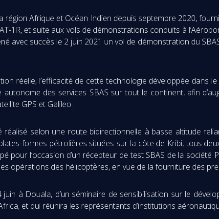
s la région Afrique et Océan Indien depuis septembre 2020, fourn
MSAT-1R, et suite aux vols de démonstrations conduits à l’Aéro
 mené avec succès le 2 juin 2021 un vol de démonstration du SBA
ation réelle, l’efficacité de cette technologie développée dans
ère autonome des services SBAS sur tout le continent, afin d’
ellite GPS et Galileo.
réalisé selon une route bidirectionnelle à basse altitude rel
lates-formes pétrolières situées sur la côte de Kribi, tous d
ipé pour l’occasion d’un récepteur de test SBAS de la société P
é des opérations des hélicoptères, en vue de la fourniture des pr
4 juin à Douala, d’un séminaire de sensibilisation sur le déve
rica, et qui réunira les représentants d’institutions aéronaut