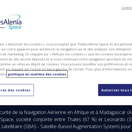
Contin
 sur « Autoriser les cookies », vous acceptez que Thales Alenia Space et ses parten
sur votre appareil pour améliorer la navigation sur le site, analyser son utilisation
ts de marketing. En cliquant sur « Refuser les cookies », seul les cookies nécessair
ent du site seront déposés et si vous continuez votre navigation sans faire de cho
omme un refus au dépôt de cookies. Vous pouvez modifier vos préférences et re
t en cliquant sur l'icône en bas à gauche de l'écran. Pour plus d'informations, v
otre
politique en matière des cookies
pace unissent leurs efforts en organisant un vol de démonstrati
res des cookies
Autoriser tous 
curité de la Navigation Aérienne en Afrique et à Madagascar 
Space, société conjointe entre Thales (67 %) et Leonardo (33
tellitaire (SBAS - Satellite-Based Augmentation System) pour l’