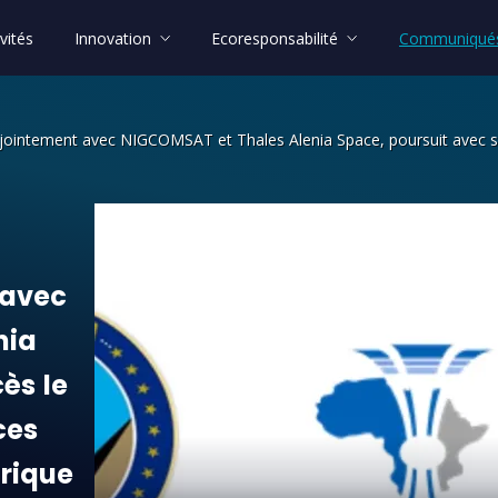
vités
Innovation
Ecoresponsabilité
Communiqués
ointement avec NIGCOMSAT et Thales Alenia Space, poursuit avec su
ec NIGCOMSAT et Thales Alenia Space,
avec
nia
cès
le
ces
rique