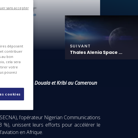
uer sans accepter
SUIVANT
aires déposent
 et contribuer
Thales Alenia Space ...
es au bon
ix, cela sera
tirer votre
ous pouvez
on du SBAS entre Douala et Kribi au Cameroun
les cookies
(ASECNA), l’opérateur Nigerian Communications
 %), unissent leurs efforts pour accélérer le
aviation en Afrique.