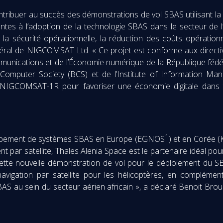
ntribuer au succès des démonstrations de vol SBAS utilisant l
nantes à l’adoption de la technologie SBAS dans le secteur de
la sécurité opérationnelle, la réduction des coûts opérationn
néral de NIGCOMSAT Ltd. « Ce projet est conforme aux directiv
mmunications et de l’Économie numérique de la République fédé
 Computer Society (BCS) et de l’Institute of Information Ma
te NIGCOMSAT-1R pour favoriser une économie digitale dans
1
loppement de systèmes SBAS en Europe (EGNOS
) et en Corée 
t par satellite, Thales Alenia Space est le partenaire idéal p
ette nouvelle démonstration de vol pour le déploiement du SB
navigation par satellite pour les hélicoptères, en compléme
AS au sein du secteur aérien africain », a déclaré Benoit Brou