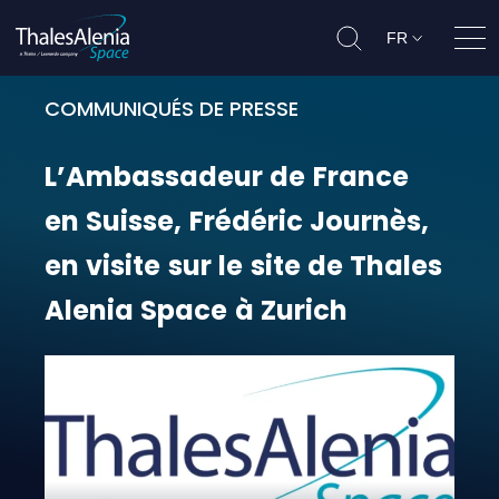
FR
Ouvr
COMMUNIQUÉS DE PRESSE
L’Ambassadeur de France en Suisse,
L’Ambassadeur
de
France
en
Suisse,
Frédéric
Journès,
en
visite
sur
le
site
de
Thales
Alenia
Space
à
Zurich