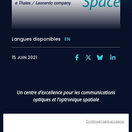
Langues disponibles
EN
15 JUIN 2021
Un centre d’excellence pour les communications
optiques et l’optronique spatiale
Continuer sans accepter
Zurich, le 15 juin 2021
- Frédéric Journès,
Ambassadeur de France en Suisse, accompagné