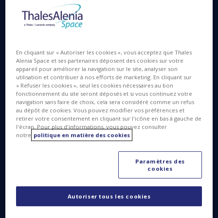
d’une délégation, s’est rendu ce jour en visite sur le
site de Thales Alenia Space à Zurich, où il a été
accueilli par Elisabetta Rugi Grond, Présidente de
Thales Alenia Space en Suisse.
En cliquant sur « Autoriser les cookies », vous acceptez que Thales
Alenia Space et ses partenaires déposent des cookies sur votre
La filière spatiale helvétique joue un rôle important
appareil pour améliorer la navigation sur le site, analyser son
dans l’industrie spatiale européenne et mondiale.
utilisation et contribuer à nos efforts de marketing. En cliquant sur
Elle compte une centaine d’entreprises suisses
« Refuser les cookies », seul les cookies nécessaires au bon
fonctionnement du site seront déposés et si vous continuez votre
fabriquant des produits de pointe et des
navigation sans faire de choix, cela sera considéré comme un refus
technologies critiques pour les missions spatiales et
au dépôt de cookies. Vous pouvez modifier vos préférences et
retirer votre consentement en cliquant sur l'icône en bas à gauche de
emploie près de 2500 personnes. En 2016, un
l'écran. Pour plus d'informations, vous pouvez consulter
Centre d’incubation d’entreprises de l’Agence
notre
politique en matière des cookies
spatiale européenne (ESA) a ouvert ses portes en
Suisse pour soutenir le développement de start-ups
Paramètres des
innovantes et la fertilisation croisée de technologies
cookies
de l’espace à la Terre et de la Terre à l’espace.
Acteur clef de ce secteur en expansion, Thales
Autoriser tous les cookies
Alenia Space est prête à collaborer avec cet
écosystème spatial pour relever ensemble les