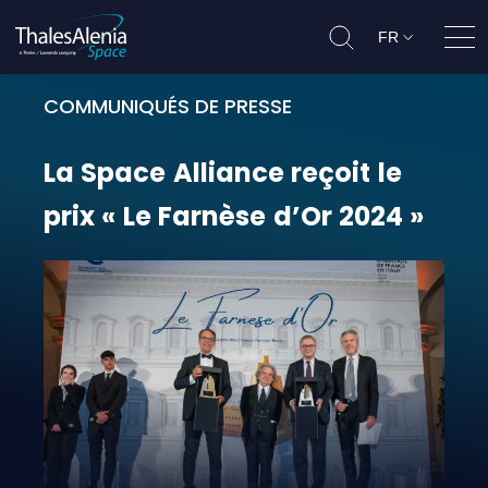
FR
Ouvr
COMMUNIQUÉS DE PRESSE
La Space Alliance reçoit le prix « 
La
Space
Alliance
reçoit
le
prix
«
Le
Farnèse
d’Or
2024
»