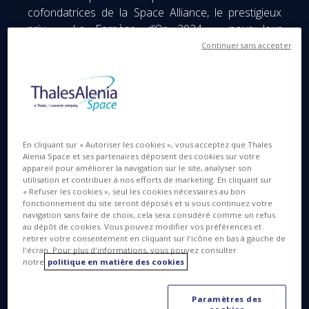
cofondatrices de la Space Alliance, le prestigieux
prix « Le Farnèse d’Or 2024 » pour leur
engagement continu dans le renforcement de la
Continuer sans accepter
coopération et des liens entre l’Italie et la France.
Le prix a été remis par Renato Brunetta, Président
du Conseil national italien pour l’économie et le
travail (CNEL), en présence de nombreux
représentants des institutions et des sphères
En cliquant sur « Autoriser les cookies », vous acceptez que Thales
économiques et culturelles, à l’occasion de la
Alenia Space et ses partenaires déposent des cookies sur votre
appareil pour améliorer la navigation sur le site, analyser son
troisième édition du « Gala - Le Farnèse d’Or »
utilisation et contribuer à nos efforts de marketing. En cliquant sur
qu’organise chaque année la Chambre de
« Refuser les cookies », seul les cookies nécessaires au bon
fonctionnement du site seront déposés et si vous continuez votre
Commerce et d’Industrie franco-italienne (CCI
navigation sans faire de choix, cela sera considéré comme un refus
France Italie) au palais Farnèse, siège de
au dépôt de cookies. Vous pouvez modifier vos préférences et
l’Ambassade de France en Italie, dans le but de
retirer votre consentement en cliquant sur l'icône en bas à gauche de
l'écran. Pour plus d'informations, vous pouvez consulter
renforcer les relations entre les deux pays.
notre
politique en matière des cookies
Paramètres des