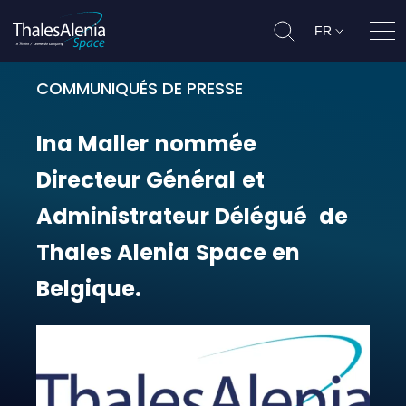
FR
Ouvr
COMMUNIQUÉS DE PRESSE
Ina Maller nommée Directeur Géné
Ina
Maller
nommée
Directeur
Général
et
Administrateur
Délégué
de
Thales
Alenia
Space
en
Belgique.