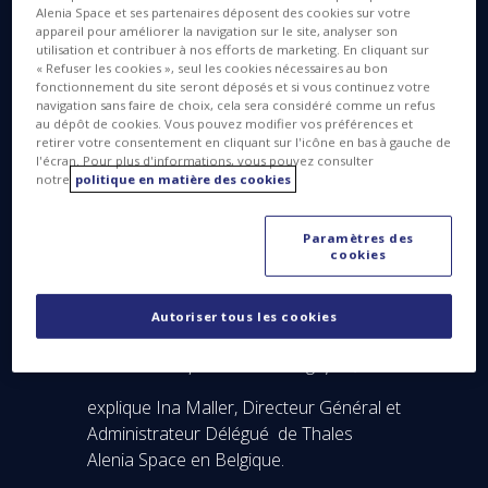
Charleroi, Leuven et Hasselt.
Alenia Space et ses partenaires déposent des cookies sur votre
appareil pour améliorer la navigation sur le site, analyser son
utilisation et contribuer à nos efforts de marketing. En cliquant sur
« Refuser les cookies », seul les cookies nécessaires au bon
fonctionnement du site seront déposés et si vous continuez votre
"Je suis particulièrement ravie de prendre
navigation sans faire de choix, cela sera considéré comme un refus
au dépôt de cookies. Vous pouvez modifier vos préférences et
la direction de Thales Alenia Space en
retirer votre consentement en cliquant sur l'icône en bas à gauche de
Belgique et de poursuivre le
l'écran. Pour plus d'informations, vous pouvez consulter
développement de cette activité dont les
notre
politique en matière des cookies
équipements de gestion et de distribution
de l’énergie à bord des satellites et des
Paramètres des
cookies
lanceurs sont au meilleur niveau
mondial. Les équipes de Thales Alenia
Space en Belgique représentent
Autoriser tous les cookies
aujourd’hui un savoir-faire unique dans
ce secteur de pointe technologique"
,
explique Ina Maller, Directeur Général et
Administrateur Délégué de Thales
Alenia Space en Belgique.