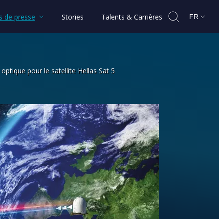
 de presse
Stories
Talents & Carrières
FR
ptique pour le satellite Hellas Sat 5
visant à développer une charge utile 