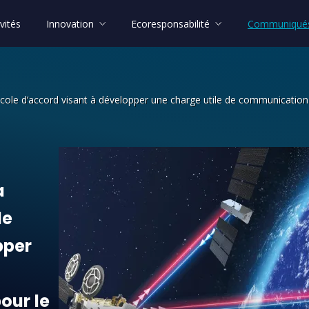
vités
Innovation
Ecoresponsabilité
Communiqués
cole d’accord visant à développer une charge utile de communication o
 Space signent un Protocole d’accord 
a
le
pper
pour
le