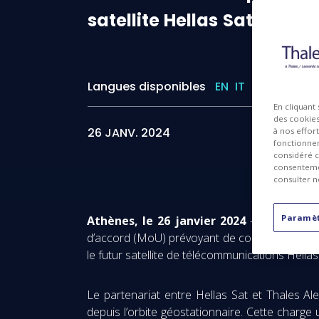
satellite
Hellas
Sat
5
Langues disponibles
EN
IT
ES
I
En cliquant
des cookies 
26 JANV. 2024
à nos effor
fonctionnem
considéré c
consentemen
consulter n
Paramèt
Athènes, le 26 janvier 2024
- Hellas Sat 
d’accord (MoU) prévoyant de collaborer dans
le futur satellite de télécommunications Hellas
Le partenariat entre Hellas Sat et Thales Al
depuis l’orbite géostationnaire. Cette charge