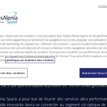
Contin
MG
PDF
 sur « Autoriser les cookies », vous acceptez que Thales Alenia Space et ses parten
sur votre appareil pour améliorer la navigation sur le site, analyser son utilisation
ts de marketing. En cliquant sur « Refuser les cookies », seul les cookies nécessair
ent du site seront déposés et si vous continuez votre navigation sans faire de cho
omme un refus au dépôt de cookies. Vous pouvez modifier vos préférences et re
t en cliquant sur l'icône en bas à gauche de l'écran. Pour plus d'informations, v
otre
politique en matière des cookies
res des cookies
Autoriser tous 
et Thales Alenia Space, société conjointe entre Thales (67 %
 le cadre du développement d’une charge utile de communicati
 Sat 5, qui opèrera depuis la position 39° Est en orbite géostati
enia Space a pour but de fournir des services ultra performa
 utile innovante devra se connecter au segment sol optique de 