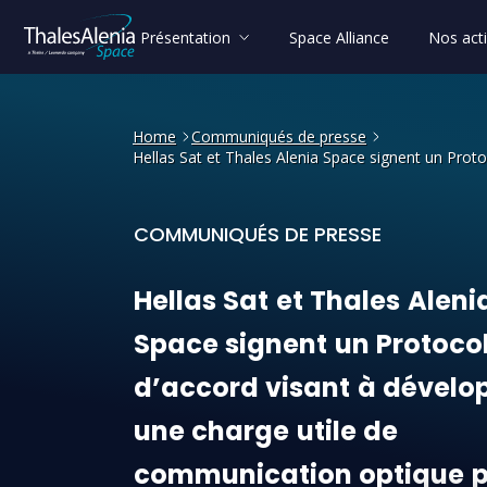
Présentation
Space Alliance
Nos acti
Home
Communiqués de presse
Hellas Sat et Thales Alenia Space signent un Proto
COMMUNIQUÉS DE PRESSE
Hellas Sat et Thales Alenia
Hellas
Sat
et
Thales
Aleni
Space
signent
un
Protoco
d’accord
visant
à
dévelo
une
charge
utile
de
communication
optique