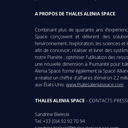
A PROPOS DE
THALES ALENIA SPACE
Combinant plus de quarante ans d’expérience 
Space conçoivent et délivrent des solutio
l’environnement, l’exploration, les sciences e
afin de concevoir, réaliser et livrer des syst
notre Planète ; optimiser l'utilisation des res
une nouvelle dimension à l’humanité pour bât
Alenia Space forme également la Space Allian
a réalisé un chiffre d'affaires d’environ 2,2 
aux États-Unis.
www.thalesaleniaspace.com
THALES ALENIA SPACE
– CONTACTS PRESS
Sandrine Bielecki
Tel: +33 (0)4 92 92 70 94
sandrine.bielecki@thalesaleniaspace.com