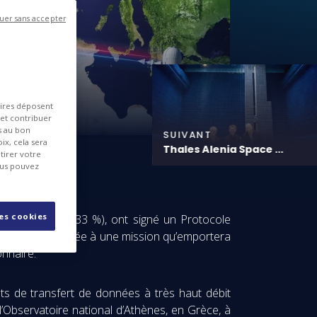
uer sans accepter
aires déposent
 et contribuer
es au bon
SUIVANT
ix, cela sera
Thales Alenia Space ...
tirer votre
ous pouvez
les cookies
) et Leonardo (33 %), ont signé un Protocole
on optique dédiée à une mission qu’emportera
onnaire.
nts de transfert de données à très haut débit
l’Observatoire national d’Athènes, en Grèce, à