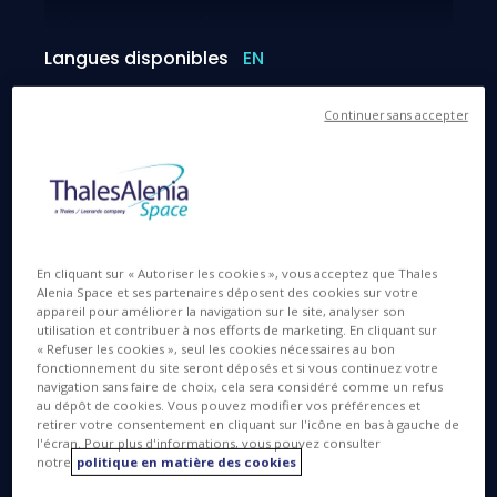
Langues disponibles
EN
Continuer sans accepter
13 JUIL. 2016
The Sentinel-3A satellite, built by Thales Alenia
Space and dedicated to environmental monitoring
En cliquant sur « Autoriser les cookies », vous acceptez que Thales
and oceanography, was launched from the Plesetsk
Alenia Space et ses partenaires déposent des cookies sur votre
Cosmodrome in Russia on February 16, 2016. It has
appareil pour améliorer la navigation sur le site, analyser son
utilisation et contribuer à nos efforts de marketing. En cliquant sur
just passed its in-orbit commissioning review (IOCR),
« Refuser les cookies », seul les cookies nécessaires au bon
showing that all functions are operating correctly
fonctionnement du site seront déposés et si vous continuez votre
and delivering the specified performance.
navigation sans faire de choix, cela sera considéré comme un refus
au dépôt de cookies. Vous pouvez modifier vos préférences et
retirer votre consentement en cliquant sur l'icône en bas à gauche de
After the launch and early orbit phase (LEOP),
l'écran. Pour plus d'informations, vous pouvez consulter
which proceeded very quickly for such a complex
notre
politique en matière des cookies
satellite, Thales Alenia Space, the European Space