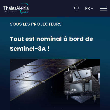
FR
Ouvr
SOUS LES PROJECTEURS
Tout est nominal à bord de Sentine
Tout
est
nominal
à
bord
de
Sentinel-3A
!