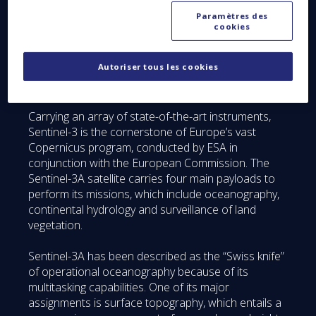
Agency (ESA) and Eumetsat (European
Paramètres des
Meteorological Satellite organization) carried out all
cookies
operations needed to commission the various
instruments and also adjusted data calibrations so
Autoriser tous les cookies
that Eumetsat‘s Darmstadt facility could take over all
routine operations.
Carrying an array of state-of-the-art instruments,
Sentinel-3 is the cornerstone of Europe’s vast
Copernicus program, conducted by ESA in
conjunction with the European Commission. The
Sentinel-3A satellite carries four main payloads to
perform its missions, which include oceanography,
continental hydrology and surveillance of land
vegetation.
Sentinel-3A has been described as the “Swiss knife”
of operational oceanography because of its
multitasking capabilities. One of its major
assignments is surface topography, which entails a