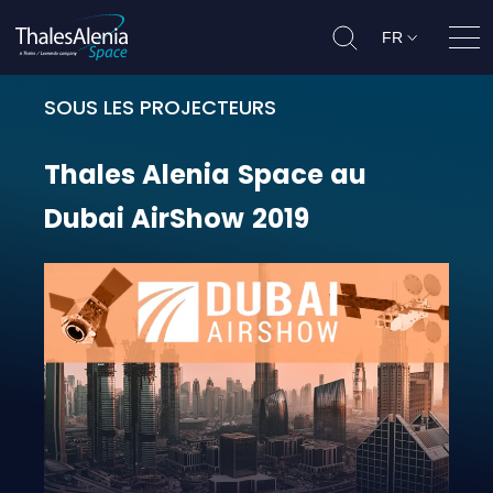
FR
Ouvr
SOUS LES PROJECTEURS
Thales Alenia Space au Dubai Air
Thales
Alenia
Space
au
Dubai
AirShow
2019