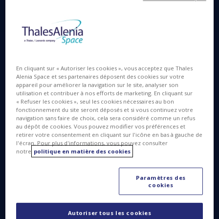
En cliquant sur « Autoriser les cookies », vous acceptez que Thales
© Boris Wilensky / Human Value
Alenia Space et ses partenaires déposent des cookies sur votre
appareil pour améliorer la navigation sur le site, analyser son
utilisation et contribuer à nos efforts de marketing. En cliquant sur
« Refuser les cookies », seul les cookies nécessaires au bon
De projet en projet, j’ai acquis une expertise en
fonctionnement du site seront déposés et si vous continuez votre
navigation sans faire de choix, cela sera considéré comme un refus
ingénierie mécanique en particulier. J’ai travaillé sur
au dépôt de cookies. Vous pouvez modifier vos préférences et
des matériaux très spécifiques, pour des structures
retirer votre consentement en cliquant sur l'icône en bas à gauche de
hyper stables : les structures en céramique ou les
l'écran. Pour plus d'informations, vous pouvez consulter
notre
politique en matière des cookies
miroirs optiques que l’on trouve notamment dans
les charges utiles de certains satellites
Paramètres des
d’observation de la Terre. J’ai ensuite occupé
cookies
plusieurs postes managériaux dans le domaine de
la R&D avant de devenir Coordinatrice du projet
Autoriser tous les cookies
EROSS+ (European Robotic Orbital Support