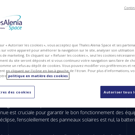
Contin
 sur « Autoriser les cookies », vous acceptez que Thales Alenia Space et ses parten
sur votre appareil pour améliorer la navigation sur le site, analyser son utilisation
ts de marketing. En cliquant sur « Refuser les cookies », seul les cookies nécessair
ent du site seront déposés et si vous continuez votre navigation sans faire de cho
omme un refus au dépôt de cookies. Vous pouvez modifier vos préférences et re
t en cliquant sur l'icône en bas à gauche de l'écran. Pour plus d'informations, v
otre
politique en matière des cookies
ssionnelle ?
res des cookies
Autoriser tous 
e Charleroi en tant qu’ingénieure en conception électronique. Je
rgie venant des panneaux solaires et des batteries, de la con
ntinue est cruciale pour garantir le bon fonctionnement des équip
clipse, l’ensoleillement des panneaux solaires est nul, la batteri