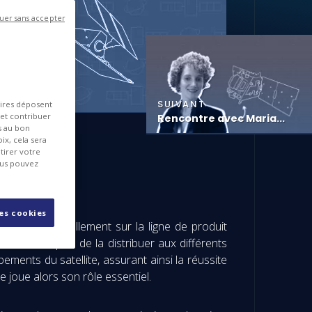
uer sans accepter
SUIVANT
aires déposent
 et contribuer
Rencontre avec Maria...
es au bon
ix, cela sera
tirer votre
ous pouvez
les cookies
 travaille actuellement sur la ligne de produit
ditionner puis de la distribuer aux différents
ements du satellite, assurant ainsi la réussite
e joue alors son rôle essentiel.