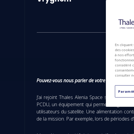
En cliquant
des cookies 
à nos effor
fonctionnem
considéré c
consentemen
consulter n
Pouvez-vous nous parler de votre activité profe
Paramèt
J’ai rejoint Thales Alenia Space sur le site d
PCDU, un équipement qui permet de gérer l’éne
utilisateurs du satellite. Une alimentation co
de la mission. Par exemple, lors de périodes d’é