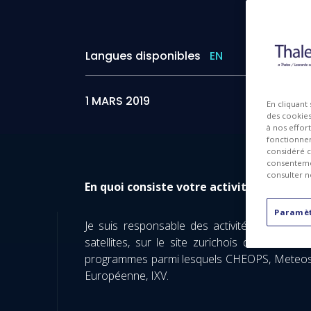
Langues disponibles
EN
1 MARS 2019
En cliquant
des cookies 
à nos effor
fonctionnem
considéré c
consentemen
consulter n
En quoi consiste votre activité au sein d
Paramèt
Je suis responsable des activités liées à l
satellites, sur le site zurichois de Thales
programmes parmi lesquels CHEOPS, Meteosat
Européenne, IXV.