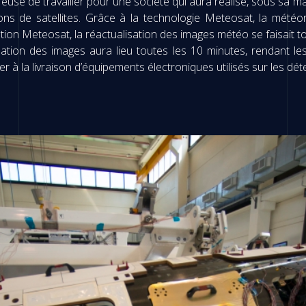
ureuse de travailler pour une société qui aura réalisé, sous sa maî
ions de satellites. Grâce à la technologie Meteosat, la mété
on Meteosat, la réactualisation des images météo se faisait t
ation des images aura lieu toutes les 10 minutes, rendant le
r à la livraison d’équipements électroniques utilisés sur les déte