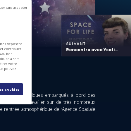
uer sans accepter
SUIVANT
aires déposent
 et contribuer
Rencontre avec Ysati...
es au bon
ix, cela sera
tirer votre
ous pouvez
les cookies
uipements électroniques embarqués à bord des
été amenée à travailler sur de très nombreux
 rentrée atmosphérique de l’Agence Spatiale