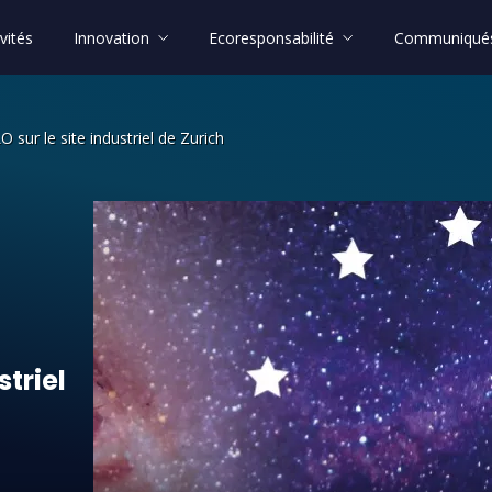
vités
Innovation
Ecoresponsabilité
Communiqués
sur le site industriel de Zurich
MILLO sur le site industriel de Zuric
striel