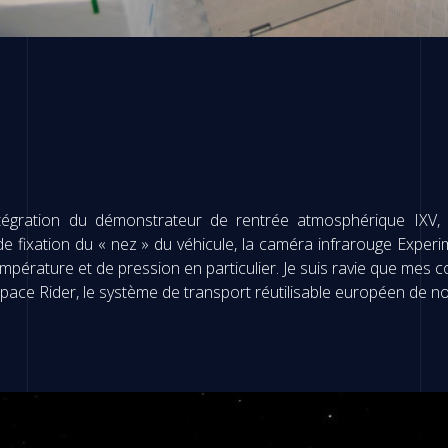
l’intégration du démonstrateur de rentrée atmosphérique IXV
 de fixation du « nez » du véhicule, la caméra infrarouge Exper
température et de pression en particulier. Je suis ravie que mes
et Space Rider, le système de transport réutilisable européen de n