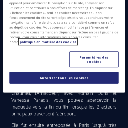
appareil pour améliorer la navigation sur le site, analyser son
utilisation et contribuer à nos efforts de marketing. En cliquant sur
« Refuser les cookies », seul les cookies nécessaires au bon
fonctionnement du site seront déposés et si vous continuez votre
navigation sans faire de choix, cela sera considéré comme un refus
au dépôt de cookies. Vous pouvez modifier vos préférences et
retirer votre consentement en cliquant sur l'icône en bas à gauche de
l'écran. Pour plus d'informations, vous pouvez consulter
notre
politique en matière des cookies
En octobre 2004, le grand public découvrait la
Paramètres des
réplique MSG pour la toute première fois à
cookies
l’aéroport de Nice. Suspendu au plafond, cette
maquette échelle 1 a élu domicile en ces lieux
Autoriser tous les cookies
jusqu’en novembre 2016. Pour l’anecdote, si vous
avez eu la chance de voir le film réalisé par Pascal
Chaumeil, l’Arnacoeur, avec Romain Duris et
Vanessa Paradis, vous pouvez apercevoir la
maquette vers la fin du film lorsque les 2 acteurs
principaux traversent l’aéroport.
Elle fut ensuite entreposée à Paris jusqu’à très