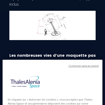
inclus.
Les nombreuses vies d’une maquette pas
comme les autres
Continuer sans accepter
En cliquant sur « Autoriser les cookies », vous acceptez que Thales
Alenia Space et ses partenaires déposent des cookies sur votre