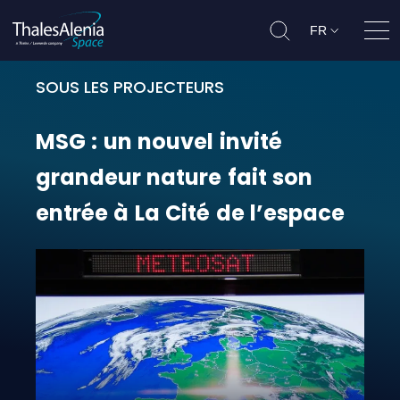
FR
Ouvr
SOUS LES PROJECTEURS
MSG : un nouvel invité grandeur na
MSG
:
un
nouvel
invité
grandeur
nature
fait
son
entrée
à
La
Cité
de
l’espace