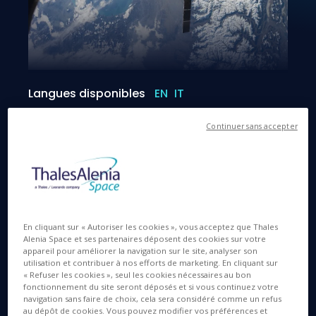
Langues disponibles
EN
IT
Continuer sans accepter
21 FÉVR. 2022
Baptisé en l’honneur de l’ancien astronaute et
En cliquant sur « Autoriser les cookies », vous acceptez que Thales
climatologue renommé Piers Sellers, le tout dernier
Alenia Space et ses partenaires déposent des cookies sur votre
appareil pour améliorer la navigation sur le site, analyser son
vaisseau-ravitailleur Cygnus s’est amarré avec
utilisation et contribuer à nos efforts de marketing. En cliquant sur
succès à la Station spatiale internationale (ISS). La
« Refuser les cookies », seul les cookies nécessaires au bon
fonctionnement du site seront déposés et si vous continuez votre
17ème mission opérationnelle de Cygnus a été
navigation sans faire de choix, cela sera considéré comme un refus
lancée le samedi 19 février, par une fusée Antares
au dépôt de cookies. Vous pouvez modifier vos préférences et