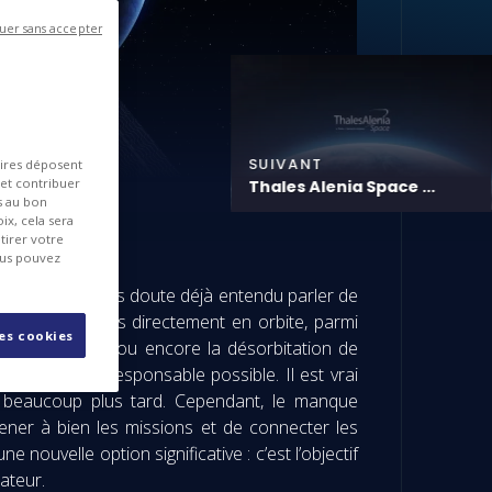
uer sans accepter
SUIVANT
aires déposent
 et contribuer
Thales Alenia Space ...
es au bon
ix, cela sera
tirer votre
ous pouvez
s. Vous avez sans doute déjà entendu parler de
tâches robotiques directement en orbite, parmi
les cookies
nt en particulier ou encore la désorbitation de
durable et écoresponsable possible. Il est vrai
ue beaucoup plus tard. Cependant, le manque
mener à bien les missions et de connecter les
nouvelle option significative : c’est l’objectif
ateur.