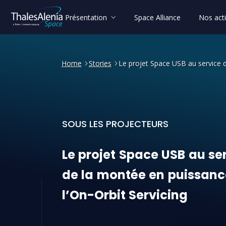
Présentation
Space Alliance
Nos acti
Home
Stories
Le projet Space USB au service d
SOUS LES PROJECTEURS
Le projet Space USB au serv
Le
projet
Space
USB
au
se
de
la
montée
en
puissanc
l’On-Orbit
Servicing