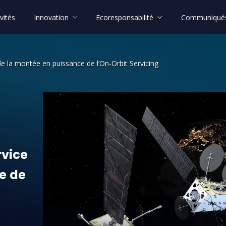
vités
Innovation
Ecoresponsabilité
Communiqués
e la montée en puissance de l’On-Orbit Servicing
ice de la montée en puissance de l’On
rvice
e
de