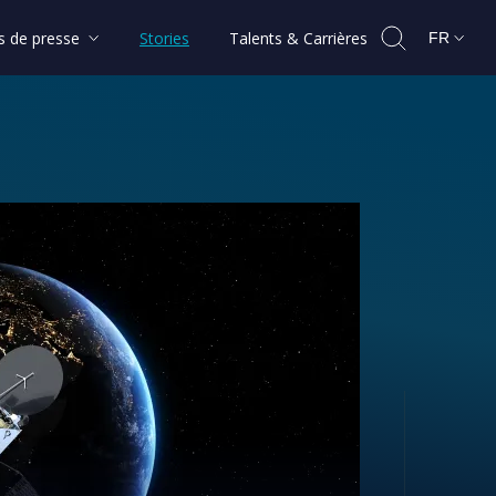
 de presse
Stories
Talents & Carrières
FR
-Orbit Servicing