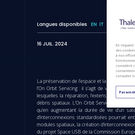
Langues disponibles
EN
IT
16 JUIL. 2024
En cliquant
des cookies 
à nos effor
fonctionnem
considéré c
consentemen
consulter n
La préservation de l’espace et la pérennité d
l’On Orbit Servicing : il s’agit de véhicules
Paramèt
lesquelles la réparation, l’extension de la vi
débris spatiaux. L’On Orbit Servicing est l’un
qu’en augmentant la durée de vie d’un sate
d’interconnexions standardisées pourrait ent
modules spatiaux, la création d’interconnexions
du projet Space USB de la Commission Europée