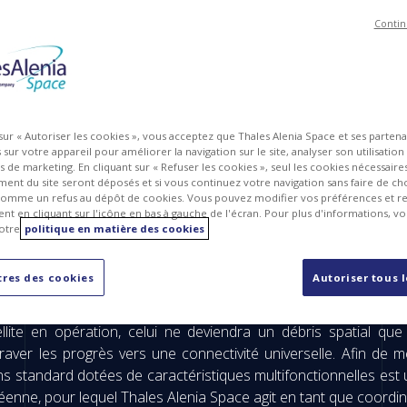
Contin
 sur « Autoriser les cookies », vous acceptez que Thales Alenia Space et ses parten
sur votre appareil pour améliorer la navigation sur le site, analyser son utilisation
ts de marketing. En cliquant sur « Refuser les cookies », seul les cookies nécessair
ent du site seront déposés et si vous continuez votre navigation sans faire de cho
omme un refus au dépôt de cookies. Vous pouvez modifier vos préférences et re
t en cliquant sur l'icône en bas à gauche de l'écran. Pour plus d'informations, v
otre
politique en matière des cookies
es infrastructures spatiales sont aujourd’hui des enjeux majeur
 spatiaux qui seront en mesure d’effectuer un large éventail de 
res des cookies
Autoriser tous 
e opérationnelle d’un satellite via du ravitaillement en carbura
 des nouveaux axes privilégiés afin de bâtir un espace le plus 
llite en opération, celui ne deviendra un débris spatial q
raver les progrès vers une connectivité universelle. Afin de 
 standard dotées de caractéristiques multifonctionnelles est une 
nne, pour lequel Thales Alenia Space agit en tant que coordin