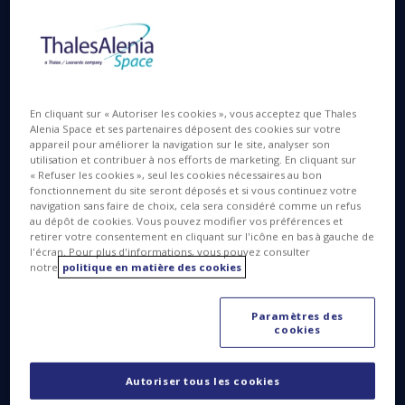
français et de la Direction Générale de l’Armement
(DGA).
Une immersion dans les
En cliquant sur « Autoriser les cookies », vous acceptez que Thales
Alenia Space et ses partenaires déposent des cookies sur votre
salles blanches de Thales
appareil pour améliorer la navigation sur le site, analyser son
utilisation et contribuer à nos efforts de marketing. En cliquant sur
Alenia Space :
« Refuser les cookies », seul les cookies nécessaires au bon
fonctionnement du site seront déposés et si vous continuez votre
navigation sans faire de choix, cela sera considéré comme un refus
au dépôt de cookies. Vous pouvez modifier vos préférences et
retirer votre consentement en cliquant sur l'icône en bas à gauche de
l'écran. Pour plus d'informations, vous pouvez consulter
notre
politique en matière des cookies
Mr Jacques Wagner a visité les salles blanches de
Paramètres des
l’établissement et a été impressionné par le savoir-
cookies
faire de Thales Alenia Space, en particulier dans les
domaines des télécommunications et de
Autoriser tous les cookies
l’Observation de la Terre, qui se traduit par une