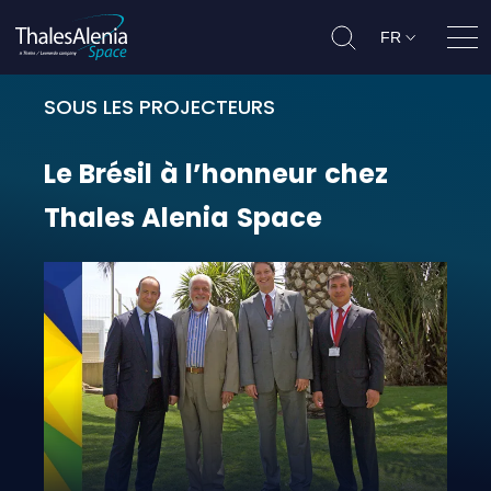
FR
Ouvr
SOUS LES PROJECTEURS
Le Brésil à l’honneur chez Thales 
Le
Brésil
à
l’honneur
chez
Thales
Alenia
Space