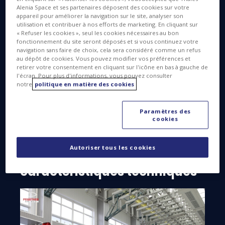
Alenia Space et ses partenaires déposent des cookies sur votre
appareil pour améliorer la navigation sur le site, analyser son
Exploité par RSCC à partir d’une position orbitale à
utilisation et contribuer à nos efforts de marketing. En cliquant sur
14° Ouest, Express AM8 fournira des services de
« Refuser les cookies », seul les cookies nécessaires au bon
télécommunications fixes et mobiles de grande
fonctionnement du site seront déposés et si vous continuez votre
navigation sans faire de choix, cela sera considéré comme un refus
qualité, ainsi que des capacités pour la télédiffusion
au dépôt de cookies. Vous pouvez modifier vos préférences et
pour les télévisions et radios numériques, la
retirer votre consentement en cliquant sur l'icône en bas à gauche de
l'écran. Pour plus d'informations, vous pouvez consulter
transmission de données, les accès Internet à haut
notre
politique en matière des cookies
débit et les communications gouvernementales
sécurisées.
Paramètres des
cookies
Autoriser tous les cookies
Express AM8 :
caractéristiques techniques