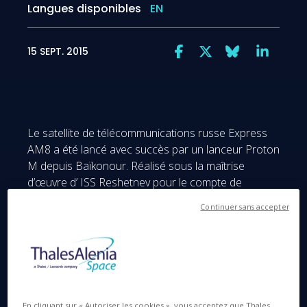
Langues disponibles
EN
15 SEPT. 2015
Le satellite de télécommunications russe Express
AM8 a été lancé avec succès par un lanceur Proton
M depuis Baïkonour. Réalisé sous la maîtrise
d’œuvre d’ ISS Reshetnev pour le compte de
l’opérateur russe RSCC (Russian Satellite
Continuer sans accepter
Communications Company), le satellite embarque
une charge utile réalisée par Thales Alenia Space.
Express AM8 : la mission
En cliquant sur « Autoriser les cookies », vous acceptez que Thales