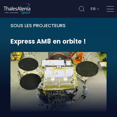
FR
Ouvr
SOUS LES PROJECTEURS
Express AM8 en orbite !
Express
AM8
en
orbite
!