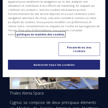
appareil pour améliorer la navigation sur le site, analyser son
de la NASA Ellison Onizuka décédé au cours de la
utilisation et contribuer à nos efforts de marketing. En cliquant sur
mission Challenger en 1986, livrera environ 3700 kg
« Refuser les cookies », seul les cookies nécessaires au bon
fonctionnement du site seront déposés et si vous continuez votre
de fret à l’ISS.
navigation sans faire de choix, cela sera considéré comme un refus
au dépôt de cookies. Vous pouvez modifier vos préférences et
retirer votre consentement en cliquant sur l'icône en bas à gauche de
l'écran. Pour plus d'informations, vous pouvez consulter
notre
politique en matière des cookies
Paramètres des
cookies
Autoriser tous les cookies
Thales Alenia Space
Cygnus se compose de deux principaux éléments :