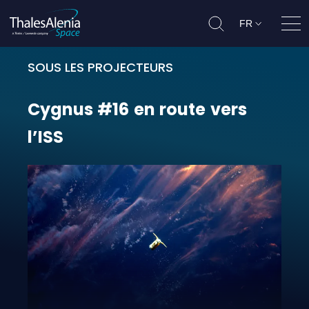
FR
Ouvr
SOUS LES PROJECTEURS
Cygnus #16 en route vers l’ISS
Cygnus
#16
en
route
vers
l’ISS