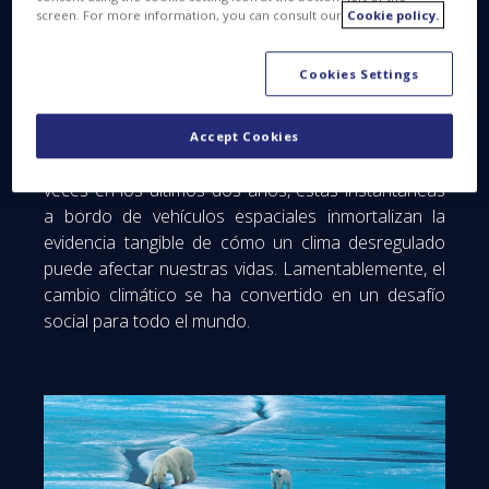
Peake y Thomas Pesquet han tomado magníficas
screen. For more information, you can consult our
Cookie policy.
fotos de nuestro planeta desde la cúpula, parte de
la Estación Espacial Internacional con una ventana
Cookies Settings
de observación que mira a la Tierra.
Visto desde
arriba, la atmósfera de la Tierra parece
increíblemente frágil.
Y cuando los elementos se
Accept Cookies
vuelven locos, un fenómeno que ha sucedido varias
veces en los últimos dos años, estas instantáneas
a bordo de vehículos espaciales inmortalizan la
evidencia tangible de cómo un clima desregulado
puede afectar nuestras vidas.
Lamentablemente, el
cambio climático se ha convertido en un desafío
social para todo el mundo.