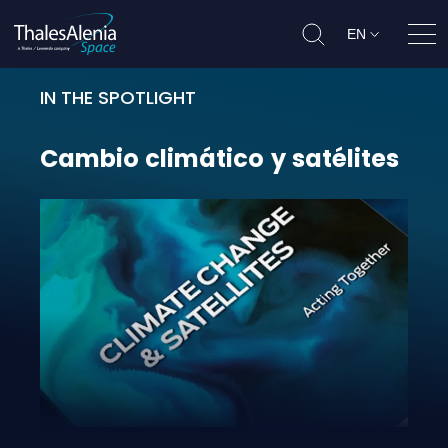
EN
Ope
IN THE SPOTLIGHT
Cambio climático y satélites
Cambio
climático
y
satélites