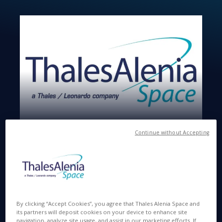
Continue without Accepting
Available in
EN
IT
FR
SEP 27 2021
By clicking “Accept Cookies”, you agree that Thales Alenia Space and
its partners will deposit cookies on your device to enhance site
navigation, analyze site usage, and assist in our marketing efforts. If