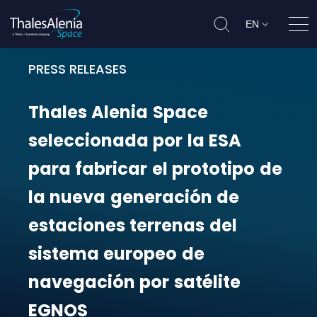
EN
Ope
PRESS RELEASES
Thales Alenia Space seleccionada 
Thales
Alenia
Space
seleccionada
por
la
ESA
para
fabricar
el
prototipo
de
la
nueva
generación
de
estaciones
terrenas
del
sistema
europeo
de
navegación
por
satélite
EGNOS