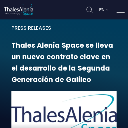
EN
Ope
PRESS RELEASES
Thales Alenia Space se lleva un nu
Thales
Alenia
Space
se
lleva
un
nuevo
contrato
clave
en
el
desarrollo
de
la
Segunda
Generación
de
Galileo