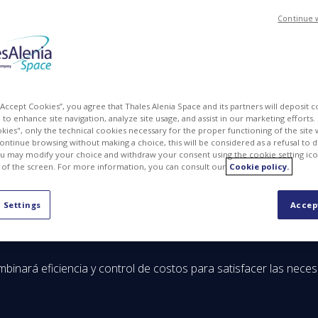
Continue 
MG
PDF
 “Accept Cookies”, you agree that Thales Alenia Space and its partners will deposit 
to enhance site navigation, analyze site usage, and assist in our marketing efforts. I
kies", only the technical cookies necessary for the proper functioning of the site 
continue browsing without making a choice, this will be considered as a refusal to 
u may modify your choice and withdraw your consent using the cookie setting ico
 of the screen. For more information, you can consult our
Cookie policy.
 Alenia Space, la empresa conjunta entre Thales (67 %) y Leon
 Settings
Accep
ma se basa en una constelación de satélites de nueva generac
) inducidas por el hombre, en particular en sitios industriales.
inará eficiencia y control de costos para satisfacer las nece