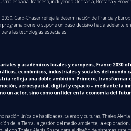
ustria espacial francesa, incluyendo Occitania, Bretaña y Prove
2030, Carb-Chaser refleja la determinación de Francia y Europa
e programa pionero supone un paso decisivo hacia adelante en
para las tecnologías espaciales.
riales y académicos locales y europeos, France 2030 ofr
áficos, económicos, industriales y sociales del mundo c
ustria refleja una doble ambición. Primero, transformar
ión, aeroespacial, digital y espacio – mediante la inno
mo un actor, sino como un líder en la economía del futur
nación única de habilidades, talento y culturas, Thales Alenia
ón de la Tierra, la gestión del medio ambiente, la exploración, la
ual con Thales Alenia Space para el diseño de sistemas satelit