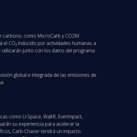
 de carbono, como MicroCarb y CO2M.
rá el CO₂ inducido por actividades humanas a
 utilizarán junto con los datos del programa
isión global e integrada de las emisiones de
a.
icas como U-Space, WaltR, Everimpact,
narán su experiencia para acelerar la
íficos, Carb-Chaser tendrá un impacto