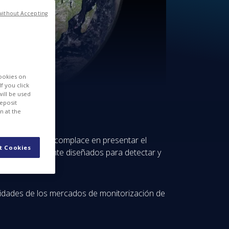
without Accepting
cookies on
f you click
will be used
deposit
n at the
ardo (33 %), se complace en presentar el
t Cookies
ión especialmente diseñados para detectar y
sidades de los mercados de monitorización de