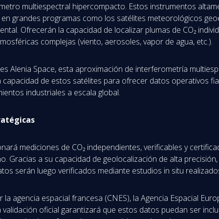
rómetro multiespectral hipercompacto. Estos instrumentos altam
das en grandes programas como los satélites meteorológicos ge
al. Ofrecerán la capacidad de localizar plumas de CO₂ individua
tmosféricas complejas (viento, aerosoles, vapor de agua, etc.).
s Alenia Space, esta aproximación de interferometría multies
 capacidad de estos satélites para ofrecer datos operativos fia
entos industriales a escala global.
ratégicas
nará mediciones de CO₂ independientes, verificables y certific
. Gracias a su capacidad de geolocalización de alta precisión, 
datos serán luego verificados mediante estudios in situ realizado
 la agencia espacial francesa (CNES), la Agencia Espacial Europ
 validación oficial garantizará que estos datos puedan ser inc