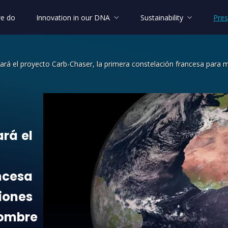
e do
Innovation in our DNA
Sustainability
Pres
rará el proyecto Carb-Chaser, la primera constelación francesa para 
rá el proyecto Carb-Chaser, la primer
ará
el
ncesa
iones
ombre