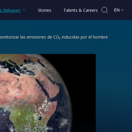
s Releases
Stories
Talents & Careers
EN
monitorizar las emisiones de CO₂ inducidas por el hombre
a constelación francesa para monitori