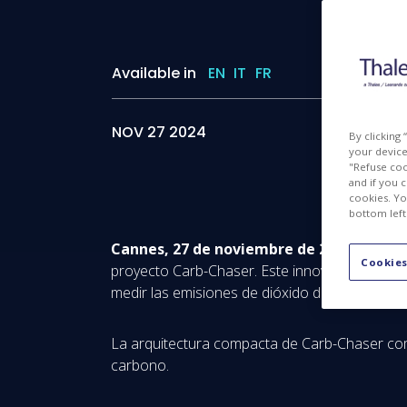
Available in
EN
IT
FR
I
NOV 27 2024
By clicking
your device 
"Refuse coo
and if you 
cookies. Yo
bottom left
Cannes, 27 de noviembre de 2024
– Thales
Cookies
proyecto Carb-Chaser. Este innovador progra
medir las emisiones de dióxido de carbono (CO₂
La arquitectura compacta de Carb-Chaser comb
carbono.