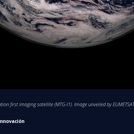
ation first imaging satellite (MTG-I1). Image unveiled by EUME
 Innovación