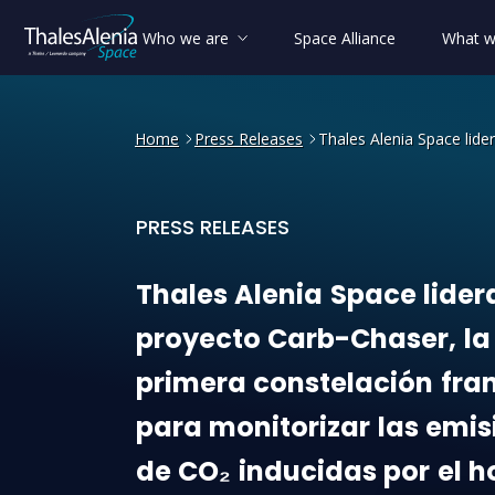
Who we are
Space Alliance
What w
Home
Press Releases
Thales Alenia Space lide
PRESS RELEASES
Thales Alenia Space lidera
Thales
Alenia
Space
lider
proyecto
Carb-Chaser,
la
primera
constelación
fra
para
monitorizar
las
emis
de
CO₂
inducidas
por
el
h