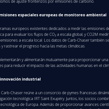
smos de ajuste fronterizos por emisiones de carbono.
 misiones espaciales europeas de monitoreo ambiental
ogramas europeos existentes dedicados a medir las emisiones
ca para evaluar los flujos de CO₂ a escala global, y CO2M medi
 emisiones a escala local. Los datos de Carb-Chaser también se
 rastrear el progreso hacia las metas climáticas.
mplementarán y alimentarán mutuamente para proporcionar una v
s para reducir el impacto de las actividades humanas en el clim
 innovación industrial
to Carb-Chaser reúne a un consorcio de pymes francesas dinám
tigación tecnológica IRT Saint Exupéry. Juntos, los socios combi
ía tecnológica de Europa. Además de proporcionar avances cient